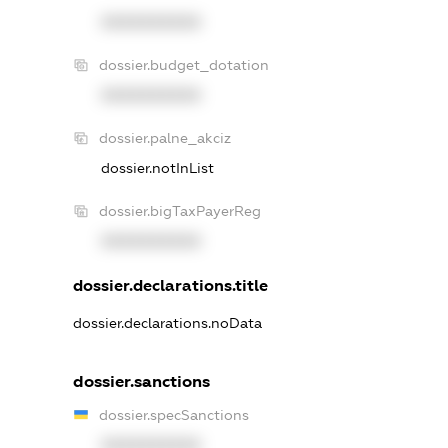
XXXXXXXXXX
dossier.budget_dotation
XXXXXXXXXX
dossier.palne_akciz
dossier.notInList
dossier.bigTaxPayerReg
XXXXXXXXXX
dossier.declarations.title
dossier.declarations.noData
dossier.sanctions
dossier.specSanctions
XXXXXXXXXX