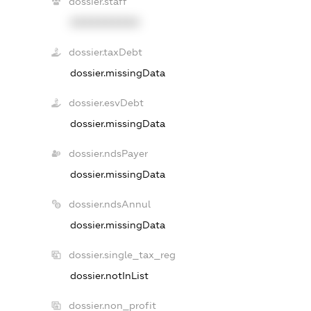
dossier.staff
XXXXXXXXXX
dossier.taxDebt
dossier.missingData
dossier.esvDebt
dossier.missingData
dossier.ndsPayer
dossier.missingData
dossier.ndsAnnul
dossier.missingData
dossier.single_tax_reg
dossier.notInList
dossier.non_profit