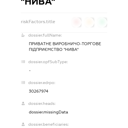
"НИВА"
riskFactors.title
0
0
0
dossier.fullName:
ПРИВАТНЕ ВИРОБНИЧО-ТОРГОВЕ
ПІДПРИЄМСТВО "НИВА"
dossier.opfSubType:
-
dossier.edrpo:
30267974
dossier.heads:
dossier.missingData
dossier.beneficiaries: