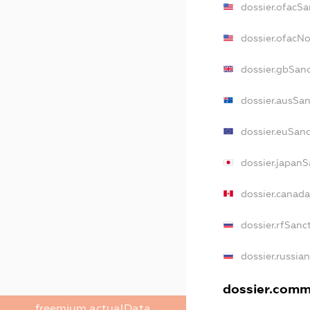
dossier.ofacSa
dossier.ofacN
dossier.gbSan
dossier.ausSan
dossier.euSan
dossier.japanS
dossier.canad
dossier.rfSanc
dossier.russia
dossier.comme
freemium.actualData