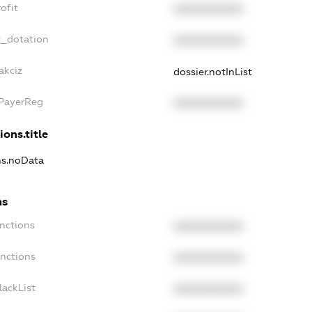
ofit
XXXXXXXXXX
t_dotation
XXXXXXXXXX
akciz
dossier.notInList
xPayerReg
XXXXXXXXXX
ions.title
ns.noData
ns
nctions
XXXXXXXXXX
anctions
XXXXXXXXXX
lackList
XXXXXXXXXX