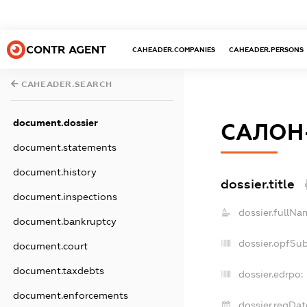
CONTR AGENT
CAHEADER.COMPANIES
CAHEADER.PERSONS
CAHEADER.SEARCH
document.dossier
САЛОН
document.statements
document.history
dossier.title
document.inspections
dossier.fullNa
document.bankruptcy
dossier.opfSu
document.court
document.taxdebts
dossier.edrpo:
document.enforcements
dossier.regDat