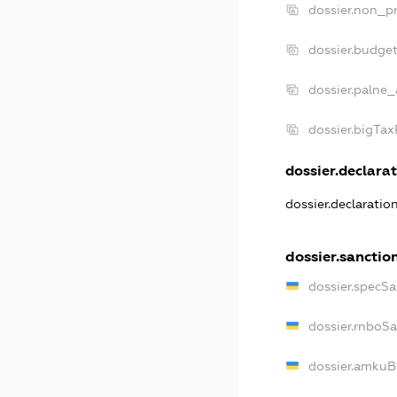
dossier.non_pr
dossier.budge
dossier.palne_
dossier.bigTa
dossier.declarat
dossier.declaratio
dossier.sanctio
dossier.specSa
dossier.rnboS
dossier.amkuB