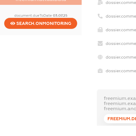
dossier.comme
document.dueToDate
03.07.25
dossier.comme
SEARCH.ONMONITORING
dossier.commer
dossier.commer
dossier.commer
dossier.commer
freemium.exa
freemium.ex
freemium.an
FREEMIUM.D