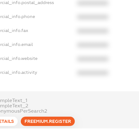
rcial_info.postal_address
XXXXXXXXXX
rcial_info.phone
XXXXXXXXXX
cial_info.fax
XXXXXXXXXX
cial_info.email
XXXXXXXXXX
cial_info.website
XXXXXXXXXX
cial_info.activity
XXXXXXXXXX
mpleText_1
ampleText_2
onymousPerSearch2
ETAILS
FREEMIUM.REGISTER