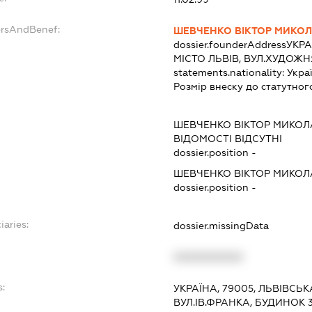
ersAndBenef:
ШЕВЧЕНКО ВІКТОР МИКО
dossier.founderAddress
УКРА
МІСТО ЛЬВІВ, ВУЛ.ХУДОЖН
statements.nationality:
Укра
Розмір внеску до статутног
ШЕВЧЕНКО ВІКТОР МИКО
ВІДОМОСТІ ВІДСУТНІ
dossier.position -
ШЕВЧЕНКО ВІКТОР МИКО
dossier.position -
iaries:
dossier.missingData
XXXXXXXXXX
s:
УКРАЇНА, 79005, ЛЬВІВСЬКА
ВУЛ.ІВ.ФРАНКА, БУДИНОК 