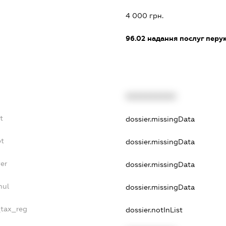
4 000 грн.
96.02
надання послуг перу
XXXXXXXXXX
t
dossier.missingData
bt
dossier.missingData
er
dossier.missingData
nul
dossier.missingData
_tax_reg
dossier.notInList