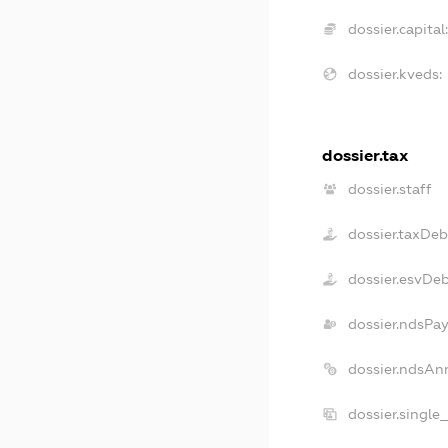
dossier.capital:
dossier.kveds:
dossier.tax
dossier.staff
dossier.taxDeb
dossier.esvDe
dossier.ndsPay
dossier.ndsAn
dossier.single