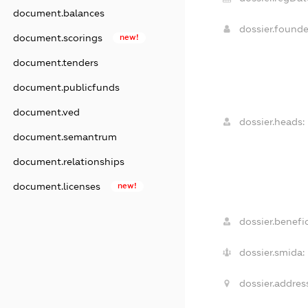
document.balances
dossier.found
document.scorings
new!
document.tenders
document.publicfunds
document.ved
dossier.heads:
document.semantrum
document.relationships
document.licenses
new!
dossier.benefic
dossier.smida:
dossier.addres