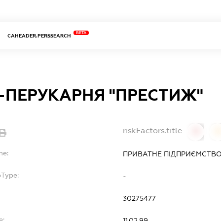
BETA
CAHEADER.PERSSEARCH
-ПЕРУКАРНЯ "ПРЕСТИЖ"
riskFactors.title
0
0
me:
ПРИВАТНЕ ПІДПРИЄМСТВО
bType:
-
30275477
e:
11.02.99