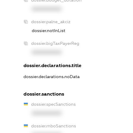
XXXXXXXXXX
dossier.palne_akciz
dossier.notInList
dossier.bigTaxPayerReg
XXXXXXXXXX
dossier.declarations.title
dossier.declarations.noData
dossier.sanctions
dossier.specSanctions
XXXXXXXXXX
dossier.rnboSanctions