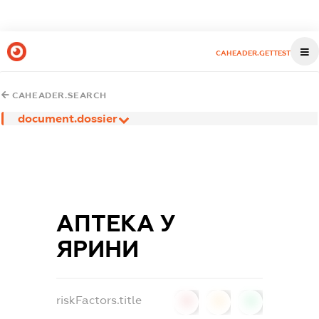
CAHEADER.GETTEST
CAHEADER.SEARCH
document.dossier
АПТЕКА У
ЯРИНИ
riskFactors.title
0
0
0