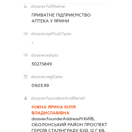
dossier.fullName:
ПРИВАТНЕ ПІДПРИЄМСТВО
АПТЕКА У ЯРИНИ
dossier.opfSubType:
-
dossier.edrpo:
30275849
dossier.regDate:
09.03.99
dossier.foundersAndBenef:
НІЖНА ЯРИНА ЮЛІЯ
ВЛАДИСЛАВІВНА
dossier.founderAddress
М.КИЇВ,
ОБОЛОНСЬКИЙ РАЙОН ПРОСПЕКТ
ГЕРОЇВ СТАЛІНГРАДУ БУД. 12 Г КВ.