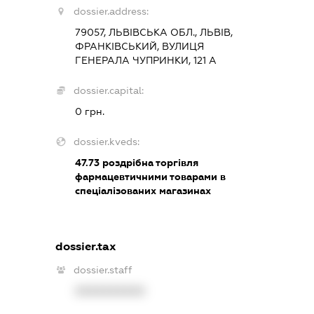
dossier.address:
79057, ЛЬВІВСЬКА ОБЛ., ЛЬВІВ,
ФРАНКІВСЬКИЙ, ВУЛИЦЯ
ГЕНЕРАЛА ЧУПРИНКИ, 121 А
dossier.capital:
0 грн.
dossier.kveds:
47.73
роздрібна торгівля
фармацевтичними товарами в
спеціалізованих магазинах
dossier.tax
dossier.staff
XXXXXXXXXX