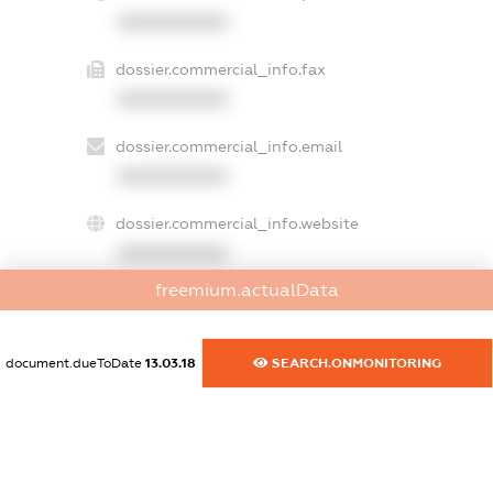
XXXXXXXXXX
dossier.commercial_info.fax
XXXXXXXXXX
dossier.commercial_info.email
XXXXXXXXXX
dossier.commercial_info.website
XXXXXXXXXX
freemium.actualData
dossier.commercial_info.activity
XXXXXXXXXX
document.dueToDate
13.03.18
SEARCH.ONMONITORING
freemium.exampleText_1
freemium.exampleText_2
freemium.anonymousPerSearch2