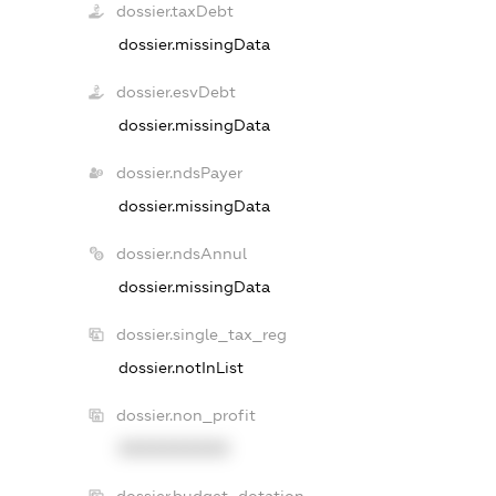
dossier.taxDebt
dossier.missingData
dossier.esvDebt
dossier.missingData
dossier.ndsPayer
dossier.missingData
dossier.ndsAnnul
dossier.missingData
dossier.single_tax_reg
dossier.notInList
dossier.non_profit
XXXXXXXXXX
dossier.budget_dotation