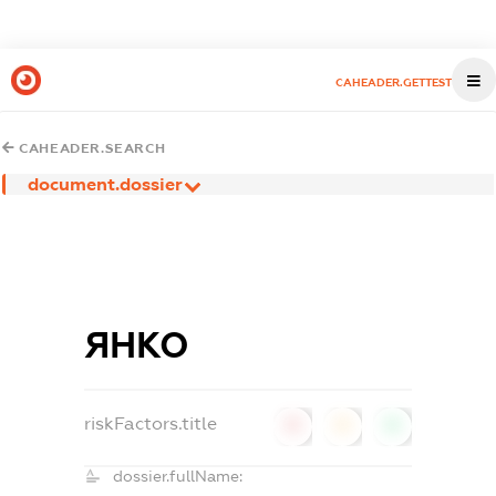
CAHEADER.GETTEST
CAHEADER.SEARCH
document.dossier
ЯНКО
riskFactors.title
0
0
0
dossier.fullName: