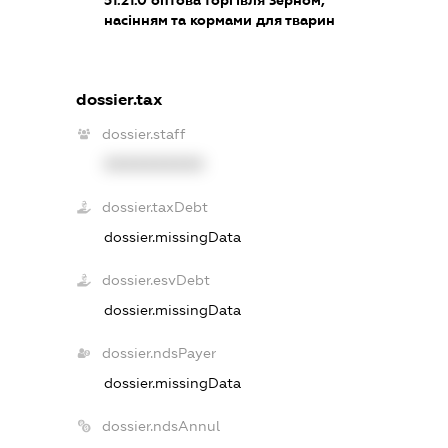
51.21.0
оптова торгівля зерном,
насінням та кормами для тварин
dossier.tax
dossier.staff
XXXXXXXXXX
dossier.taxDebt
dossier.missingData
dossier.esvDebt
dossier.missingData
dossier.ndsPayer
dossier.missingData
dossier.ndsAnnul