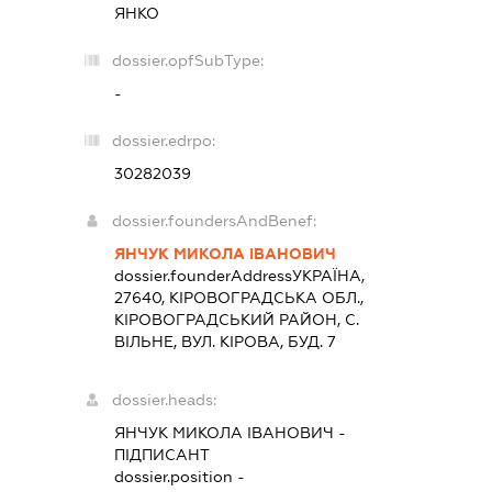
ЯНКО
dossier.opfSubType:
-
dossier.edrpo:
30282039
dossier.foundersAndBenef:
ЯНЧУК МИКОЛА ІВАНОВИЧ
dossier.founderAddress
УКРАЇНА,
27640, КIРОВОГРАДСЬКА ОБЛ.,
КIРОВОГРАДСЬКИЙ РАЙОН, С.
ВІЛЬНЕ, ВУЛ. КІРОВА, БУД. 7
dossier.heads:
ЯНЧУК МИКОЛА ІВАНОВИЧ
-
ПІДПИСАНТ
dossier.position -