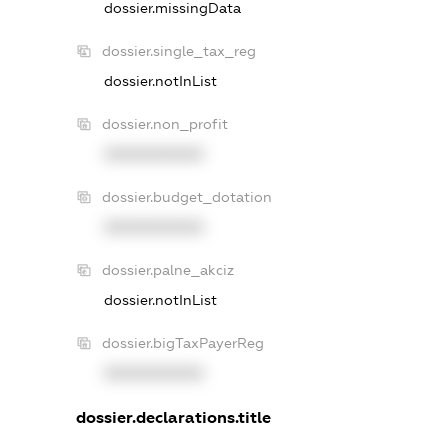
dossier.missingData
dossier.single_tax_reg
dossier.notInList
dossier.non_profit
XXXXXXXXXX
dossier.budget_dotation
XXXXXXXXXX
dossier.palne_akciz
dossier.notInList
dossier.bigTaxPayerReg
XXXXXXXXXX
dossier.declarations.title