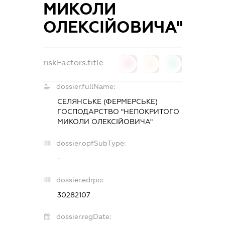
МИКОЛИ
ОЛЕКСІЙОВИЧА"
riskFactors.title
0
0
0
dossier.fullName:
СЕЛЯНСЬКЕ (ФЕРМЕРСЬКЕ)
ГОСПОДАРСТВО "НЕПОКРИТОГО
МИКОЛИ ОЛЕКСІЙОВИЧА"
dossier.opfSubType:
-
dossier.edrpo:
30282107
dossier.regDate: