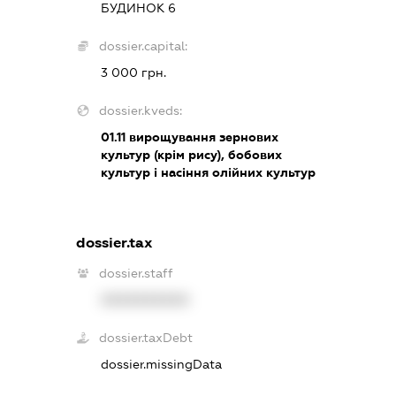
БУДИНОК 6
dossier.capital:
3 000 грн.
dossier.kveds:
01.11
вирощування зернових
культур (крім рису), бобових
культур і насіння олійних культур
dossier.tax
dossier.staff
XXXXXXXXXX
dossier.taxDebt
dossier.missingData