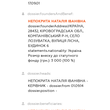
17.09.01
dossier.foundersAndBenef:
НЕПОКРИТА НАТАЛІЯ ІВАНІВНА
dossier.founderAddress
УКРАЇНА,
28432, КІРОВОГРАДСЬКА ОБЛ.,
КОМПАНІЇВСЬКИЙ Р-Н, СЕЛО
ЛОЗУВАТКА, ВУЛИЦЯ ЛІСНА,
БУДИНОК 6
statements.nationality:
Україна
Розмір внеску до статутного
фонду (грн.):
3 000
(100 %)
dossier.heads:
НЕПОКРИТА НАТАЛІЯ ІВАНІВНА
-
КЕРІВНИК
- dossier.from 01.09.14
dossier.position -
dossier.beneficiaries: