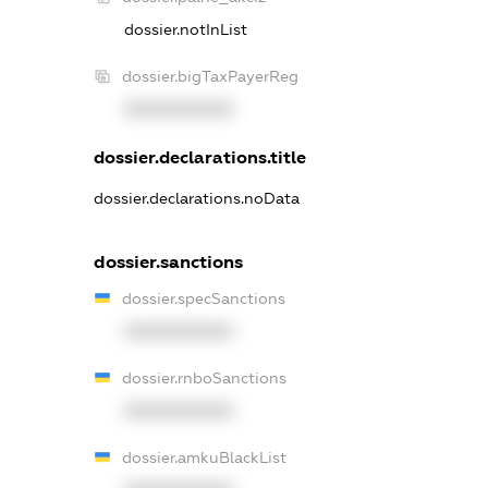
dossier.notInList
dossier.bigTaxPayerReg
XXXXXXXXXX
dossier.declarations.title
dossier.declarations.noData
dossier.sanctions
dossier.specSanctions
XXXXXXXXXX
dossier.rnboSanctions
XXXXXXXXXX
dossier.amkuBlackList