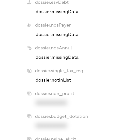
dossier.esvDebt
dossier.missingData
dossier.ndsPayer
dossier.missingData
dossier.ndsAnnul
dossier.missingData
dossier.single_tax_reg
dossier.notInList
dossier.non_profit
XXXXXXXXXX
dossier.budget_dotation
XXXXXXXXXX
dossier.palne_akciz