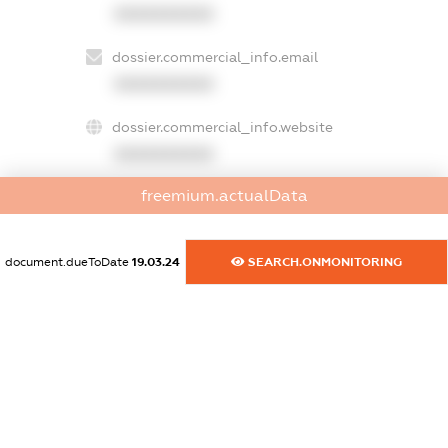
XXXXXXXXXX
dossier.commercial_info.email
XXXXXXXXXX
dossier.commercial_info.website
XXXXXXXXXX
freemium.actualData
dossier.commercial_info.activity
XXXXXXXXXX
document.dueToDate
19.03.24
SEARCH.ONMONITORING
freemium.exampleText_1
freemium.exampleText_2
freemium.anonymousPerSearch2
FREEMIUM.DETAILS
FREEMIUM.REGISTER