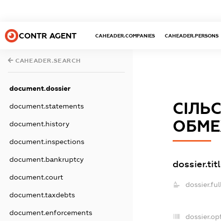
CONTR AGENT
CAHEADER.COMPANIES
CAHEADER.PERSONS
CAHEADER.SEARCH
document.dossier
СІЛЬ
document.statements
ОБМЕ
document.history
document.inspections
document.bankruptcy
dossier.tit
document.court
dossier.fu
document.taxdebts
document.enforcements
dossier.o