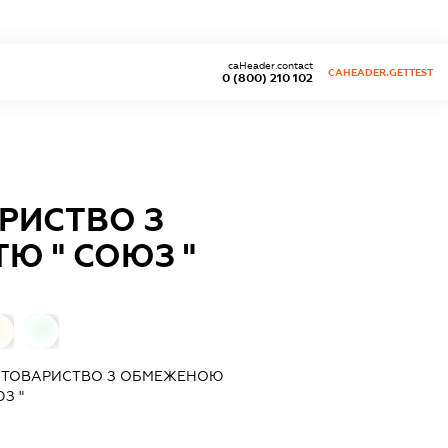
caHeader.contact
CAHEADER.GETTEST
0 (800) 210 102
РИСТВО З
Ю " СОЮЗ "
0
0
 ТОВАРИСТВО З ОБМЕЖЕНОЮ
З "