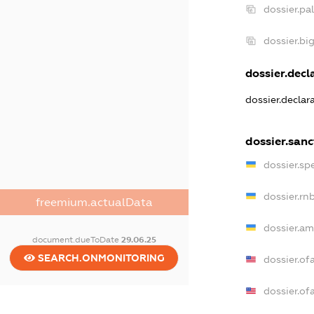
dossier.pa
dossier.b
dossier.decla
dossier.declar
dossier.sanc
dossier.sp
dossier.rn
freemium.actualData
dossier.am
document.dueToDate
29.06.25
SEARCH.ONMONITORING
dossier.of
dossier.o