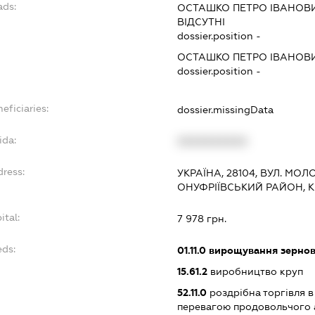
ads:
ОСТАШКО ПЕТРО ІВАНОВ
ВІДСУТНІ
dossier.position -
ОСТАШКО ПЕТРО ІВАНОВ
dossier.position -
eficiaries:
dossier.missingData
ida:
XXXXXXXXXX
dress:
УКРАЇНА, 28104, ВУЛ. МОЛО
ОНУФРІЇВСЬКИЙ РАЙОН, 
ital:
7 978 грн.
eds:
01.11.0
вирощування зернови
15.61.2
виробництво круп
52.11.0
роздрібна торгівля в
перевагою продовольчого 