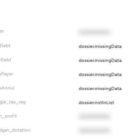
ff
XXXXXXXXXX
xDebt
dossier.missingData
vDebt
dossier.missingData
sPayer
dossier.missingData
dsAnnul
dossier.missingData
ngle_tax_reg
dossier.notInList
n_profit
XXXXXXXXXX
udget_dotation
XXXXXXXXXX