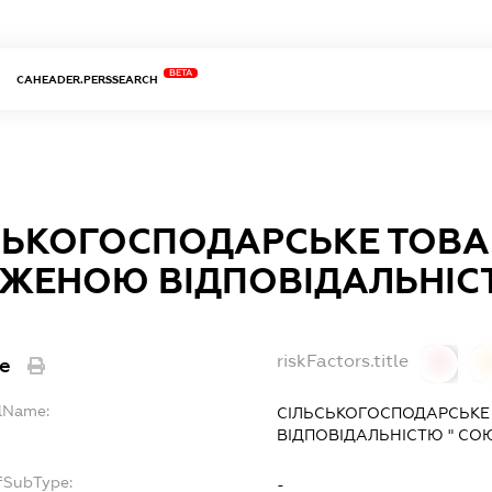
BETA
CAHEADER.PERSSEARCH
СЬКОГОСПОДАРСЬКЕ ТОВА
ЖЕНОЮ ВІДПОВІДАЛЬНІСТ
riskFactors.title
le
0
llName:
СІЛЬСЬКОГОСПОДАРСЬКЕ
ВІДПОВІДАЛЬНІСТЮ " СОЮ
pfSubType:
-