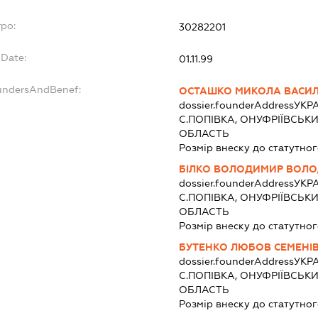
rpo:
30282201
gDate:
01.11.99
oundersAndBenef:
ОСТАШКО МИКОЛА ВАСИ
dossier.founderAddress
УКРА
С.ПОПІВКА, ОНУФРІЇВСЬК
ОБЛАСТЬ
Розмір внеску до статутног
БІЛКО ВОЛОДИМИР ВОЛ
dossier.founderAddress
УКРА
С.ПОПІВКА, ОНУФРІЇВСЬК
ОБЛАСТЬ
Розмір внеску до статутног
БУТЕНКО ЛЮБОВ СЕМЕНІ
dossier.founderAddress
УКРА
С.ПОПІВКА, ОНУФРІЇВСЬК
ОБЛАСТЬ
Розмір внеску до статутног