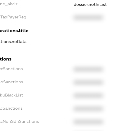
lne_akciz
dossier.notInList
igTaxPayerReg
XXXXXXXXXX
rations.title
ations.noData
tions
ecSanctions
XXXXXXXXXX
boSanctions
XXXXXXXXXX
kuBlackList
XXXXXXXXXX
acSanctions
XXXXXXXXXX
facNonSdnSanctions
XXXXXXXXXX