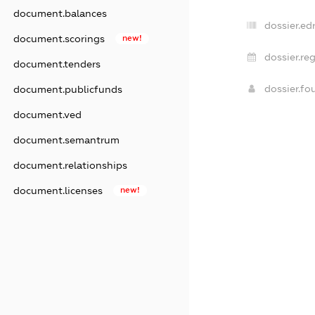
document.balances
dossier.ed
document.scorings
new!
dossier.re
document.tenders
dossier.f
document.publicfunds
document.ved
document.semantrum
document.relationships
document.licenses
new!