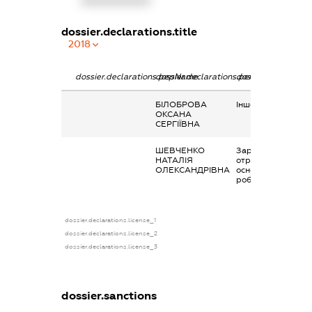
XXXXXXXXXX
dossier.declarations.title
2018
dossier.declarations.pepName
dossier.declarations.personName
dossier.declaratio
БІЛОБРОВА
Інше, аліменти
ОКСАНА
СЕРГІЇВНА
ШЕВЧЕНКО
Заробітна плата
НАТАЛІЯ
отримана за
ОЛЕКСАНДРІВНА
основним місцем
роботи
dossier.declarations.license_1
dossier.declarations.license_2
dossier.declarations.license_3
dossier.sanctions