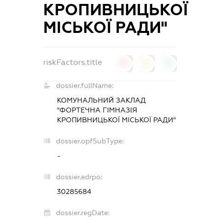
КРОПИВНИЦЬКОЇ
МІСЬКОЇ РАДИ"
riskFactors.title
0
0
0
dossier.fullName:
КОМУНАЛЬНИЙ ЗАКЛАД
"ФОРТЕЧНА ГІМНАЗІЯ
КРОПИВНИЦЬКОЇ МІСЬКОЇ РАДИ"
dossier.opfSubType:
-
dossier.edrpo:
30285684
dossier.regDate: