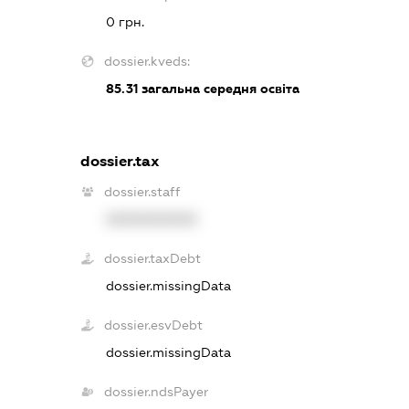
0 грн.
dossier.kveds:
85.31
загальна середня освіта
dossier.tax
dossier.staff
XXXXXXXXXX
dossier.taxDebt
dossier.missingData
dossier.esvDebt
dossier.missingData
dossier.ndsPayer