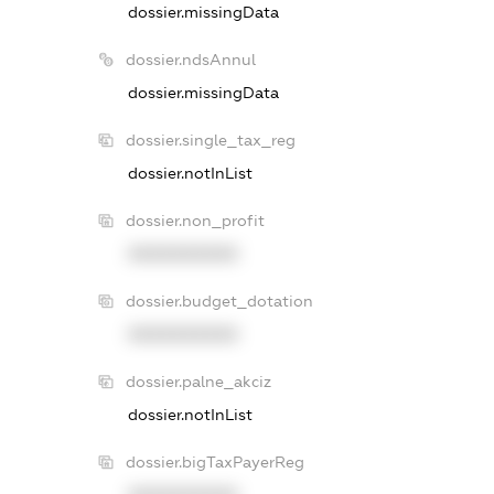
dossier.missingData
dossier.ndsAnnul
dossier.missingData
dossier.single_tax_reg
dossier.notInList
dossier.non_profit
XXXXXXXXXX
dossier.budget_dotation
XXXXXXXXXX
dossier.palne_akciz
dossier.notInList
dossier.bigTaxPayerReg