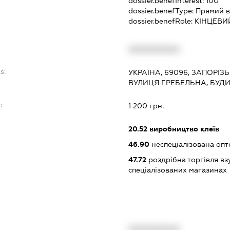
dossier.benefInterest:
100
dossier.benefType:
Прямий в
dossier.benefRole:
КІНЦЕВИ
XXXXXXXXXX
s:
УКРАЇНА, 69096, ЗАПОРІЗ
ВУЛИЦЯ ГРЕБЕЛЬНА, БУДИН
:
1 200 грн.
20.52
виробництво клеїв
46.90
неспеціалізована опт
47.72
роздрібна торгівля вз
спеціалізованих магазинах
XXXXXXXXXX