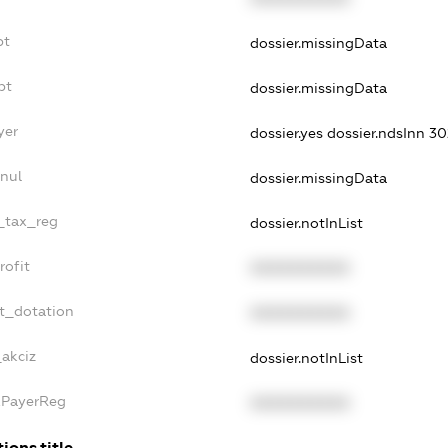
bt
dossier.missingData
bt
dossier.missingData
yer
dossier.yes
dossier.ndsInn 3
nnul
dossier.missingData
e_tax_reg
dossier.notInList
rofit
XXXXXXXXXX
et_dotation
XXXXXXXXXX
_akciz
dossier.notInList
axPayerReg
XXXXXXXXXX
ions.title