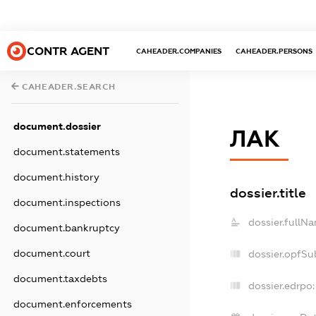
CONTR AGENT
CAHEADER.COMPANIES
CAHEADER.PERSONS
CAHEADER.SEARCH
document.dossier
ЛАК
document.statements
document.history
dossier.title
document.inspections
dossier.fullN
document.bankruptcy
document.court
dossier.opfSu
document.taxdebts
dossier.edrpo:
document.enforcements