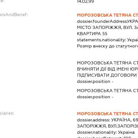
e:
14.02.99
dersAndBenef:
МОРОЗОВСЬКА ТЕТЯНА С
dossier.founderAddress
УКРА
МІСТО ЗАПОРІЖЖЯ, ВУЛ. З
КВАРТИРА 55
statements.nationality:
Укра
Розмір внеску до статутног
МОРОЗОВСЬКА ТЕТЯНА С
ВЧИНЯТИ ДІЇ ВІД ІМЕНІ Ю
ПІДПИСУВАТИ ДОГОВОРИ 
dossier.position -
МОРОЗОВСЬКА ТЕТЯНА С
dossier.position -
ciaries:
МОРОЗОВСЬКА ТЕТЯНА С
dossier.address:
УКРАЇНА, 6
ЗАПОРІЖЖЯ, ВУЛ.ЗАПОРІЗ
dossier.nationality:
Україна