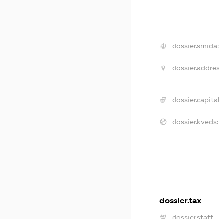
dossier.smida:
dossier.addres
dossier.capital
dossier.kveds:
dossier.tax
dossier.staff