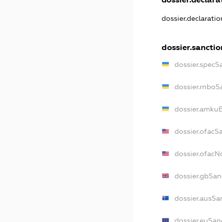
dossier.declarati
dossier.sanctio
dossier.specS
dossier.rnboS
dossier.amkuB
dossier.ofacS
dossier.ofac
dossier.gbSan
dossier.ausSa
dossier.euSan