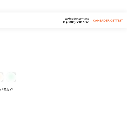
caHeader.contact
CAHEADER.GETTEST
0 (800) 210 102
0
0
 "ЛАК"