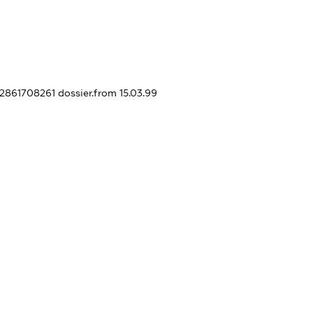
02861708261
dossier.from 15.03.99