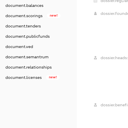
dossier.regDat
document.balances
dossier.foun
document.scorings
new!
document.tenders
document.publicfunds
document.ved
document.semantrum
dossier.heads:
document.relationships
document.licenses
new!
dossier.benefi