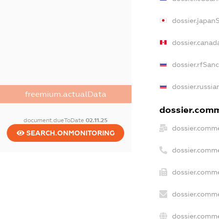
dossier.japan
dossier.canad
dossier.rfSan
dossier.russia
freemium.actualData
dossier.comme
document.dueToDate
02.11.25
dossier.comme
SEARCH.ONMONITORING
dossier.comme
dossier.comme
dossier.comme
dossier.comme