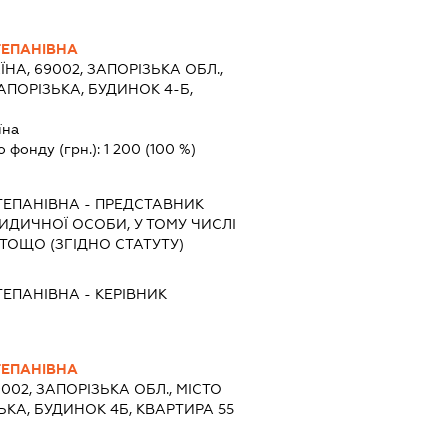
ТЕПАНІВНА
ЇНА, 69002, ЗАПОРІЗЬКА ОБЛ.,
АПОРІЗЬКА, БУДИНОК 4-Б,
їна
о фонду (грн.):
1 200
(100 %)
ТЕПАНІВНА
-
ПРЕДСТАВНИК
РИДИЧНОЇ ОСОБИ, У ТОМУ ЧИСЛІ
ТОЩО (ЗГІДНО СТАТУТУ)
ТЕПАНІВНА
-
КЕРІВНИК
ТЕПАНІВНА
9002, ЗАПОРІЗЬКА ОБЛ., МІСТО
ЬКА, БУДИНОК 4Б, КВАРТИРА 55