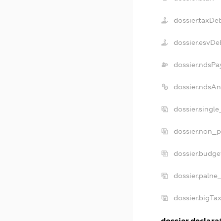
dossier.taxDe
dossier.esvDe
dossier.ndsPa
dossier.ndsA
dossier.singl
dossier.non_p
dossier.budg
dossier.palne
dossier.bigT
dossier.declarat