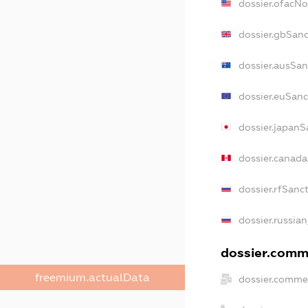
dossier.ofacN
dossier.gbSanc
dossier.ausSan
dossier.euSanc
dossier.japanS
dossier.canad
dossier.rfSanc
dossier.russian
dossier.comme
freemium.actualData
dossier.commer