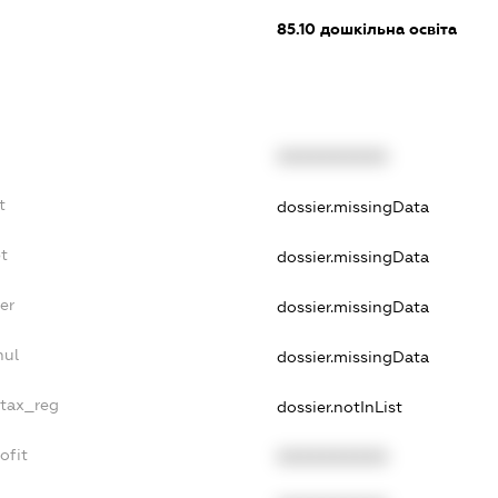
85.10
дошкільна освіта
XXXXXXXXXX
t
dossier.missingData
t
dossier.missingData
er
dossier.missingData
nul
dossier.missingData
_tax_reg
dossier.notInList
ofit
XXXXXXXXXX