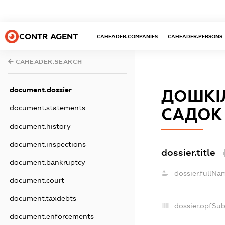
CONTR AGENT
CAHEADER.COMPANIES
CAHEADER.PERSONS
CAHEADER.SEARCH
document.dossier
ДОШКІ
document.statements
САДОК 
document.history
document.inspections
dossier.title
document.bankruptcy
dossier.fullNa
document.court
document.taxdebts
dossier.opfSu
document.enforcements