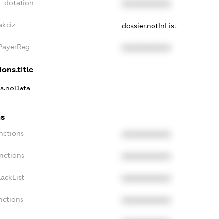
t_dotation
XXXXXXXXXX
akciz
dossier.notInList
xPayerReg
XXXXXXXXXX
ions.title
ns.noData
ns
nctions
XXXXXXXXXX
nctions
XXXXXXXXXX
ackList
XXXXXXXXXX
nctions
XXXXXXXXXX