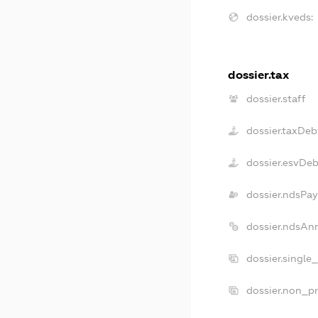
dossier.kveds:
dossier.tax
dossier.staff
dossier.taxDeb
dossier.esvDeb
dossier.ndsPay
dossier.ndsAn
dossier.single
dossier.non_pr