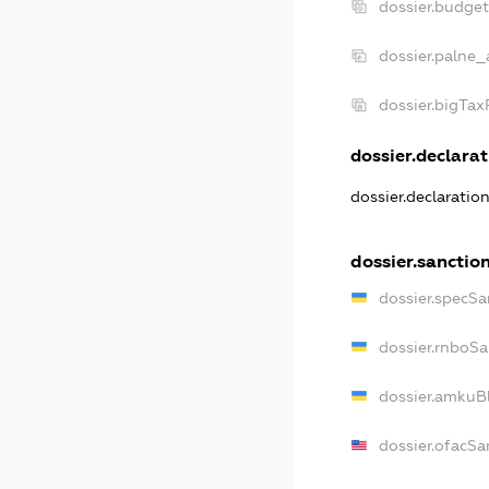
dossier.budge
dossier.palne_
dossier.bigTa
dossier.declarat
dossier.declaratio
dossier.sanctio
dossier.specSa
dossier.rnboSa
dossier.amkuBl
dossier.ofacSa