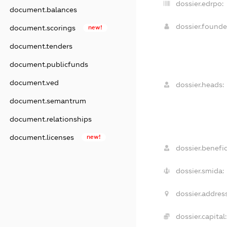
dossier.edrpo:
document.balances
dossier.found
document.scorings
new!
document.tenders
document.publicfunds
document.ved
dossier.heads:
document.semantrum
document.relationships
document.licenses
new!
dossier.benefic
dossier.smida:
dossier.address
dossier.capital: