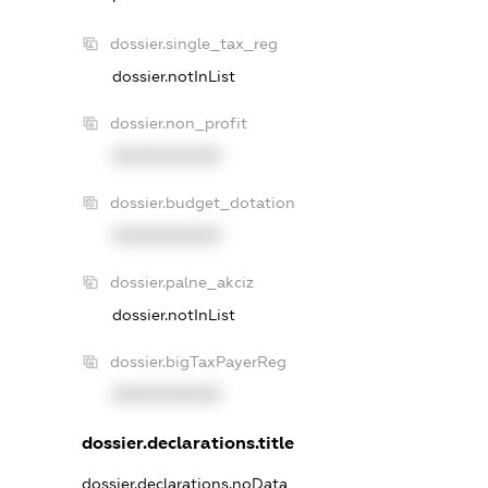
dossier.single_tax_reg
dossier.notInList
dossier.non_profit
XXXXXXXXXX
dossier.budget_dotation
XXXXXXXXXX
dossier.palne_akciz
dossier.notInList
dossier.bigTaxPayerReg
XXXXXXXXXX
dossier.declarations.title
dossier.declarations.noData