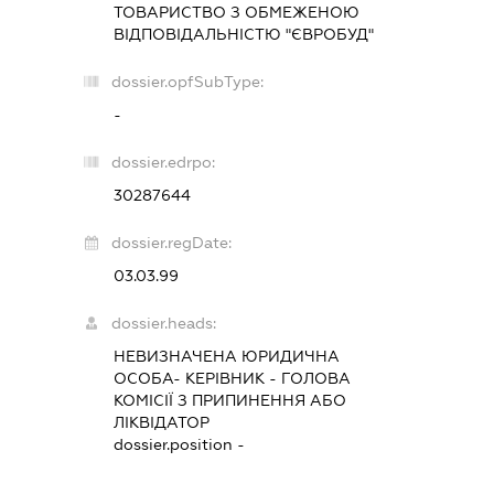
ТОВАРИСТВО З ОБМЕЖЕНОЮ
ВІДПОВІДАЛЬНІСТЮ "ЄВРОБУД"
dossier.opfSubType:
-
dossier.edrpo:
30287644
dossier.regDate:
03.03.99
dossier.heads:
НЕВИЗНАЧЕНА ЮРИДИЧНА
ОСОБА- КЕРІВНИК
-
ГОЛОВА
КОМІСІЇ З ПРИПИНЕННЯ АБО
ЛІКВІДАТОР
dossier.position -