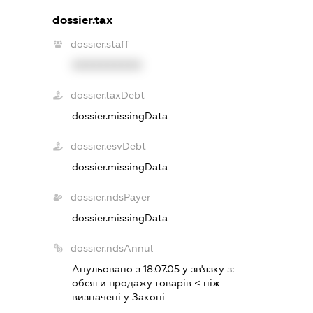
dossier.tax
dossier.staff
XXXXXXXXXX
dossier.taxDebt
dossier.missingData
dossier.esvDebt
dossier.missingData
dossier.ndsPayer
dossier.missingData
dossier.ndsAnnul
Анульовано з 18.07.05 у зв'язку з:
обсяги продажу товарiв < нiж
визначенi у Законi
.