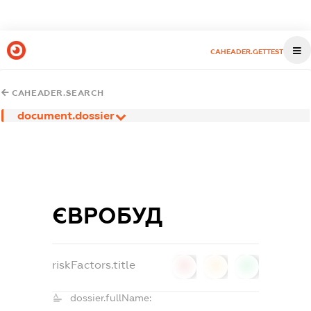
CAHEADER.GETTEST
CAHEADER.SEARCH
document.dossier
ЄВРОБУД
riskFactors.title
0
0
0
dossier.fullName: