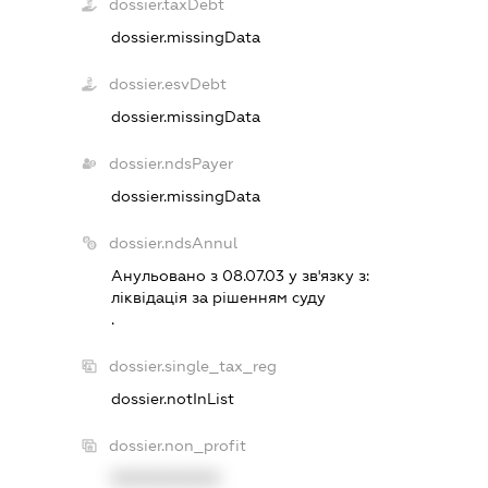
dossier.taxDebt
dossier.missingData
dossier.esvDebt
dossier.missingData
dossier.ndsPayer
dossier.missingData
dossier.ndsAnnul
Анульовано з 08.07.03 у зв'язку з:
лiквiдацiя за рiшенням суду
.
dossier.single_tax_reg
dossier.notInList
dossier.non_profit
XXXXXXXXXX