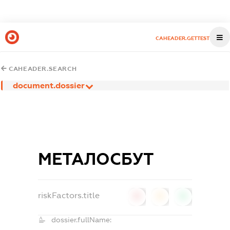
CAHEADER.GETTEST
CAHEADER.SEARCH
document.dossier
МЕТАЛОСБУТ
riskFactors.title
0
0
0
dossier.fullName: