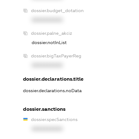
dossier.budget_dotation
XXXXXXXXXX
dossier.palne_akciz
dossier.notInList
dossier.bigTaxPayerReg
XXXXXXXXXX
dossier.declarations.title
dossier.declarations.noData
dossier.sanctions
dossier.specSanctions
XXXXXXXXXX