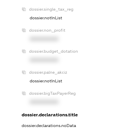
dossier.single_tax_reg
dossier.notInList
dossier.non_profit
XXXXXXXXXX
dossier.budget_dotation
XXXXXXXXXX
dossier.palne_akciz
dossier.notInList
dossier.bigTaxPayerReg
XXXXXXXXXX
dossier.declarations.title
dossier.declarations.noData