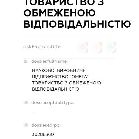
ТОВАРИСТВО З
ОБМЕЖЕНОЮ
ВІДПОВІДАЛЬНІСТЮ
riskFactors.title
0
0
0
dossier.fullName:
НАУКОВО-ВИРОБНИЧЕ
ПІДПРИЄМСТВО "ОМЕГА"
ТОВАРИСТВО З ОБМЕЖЕНОЮ
ВІДПОВІДАЛЬНІСТЮ
dossier.opfSubType:
-
dossier.edrpo:
30288360