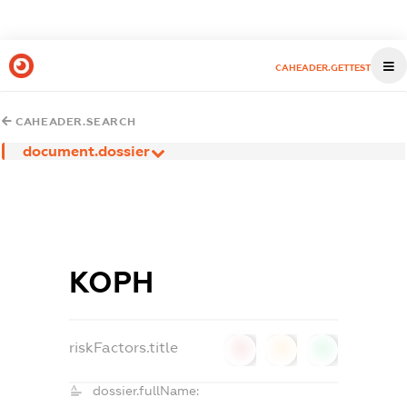
CAHEADER.GETTEST
CAHEADER.SEARCH
document.dossier
КОРН
riskFactors.title
0
0
0
dossier.fullName: