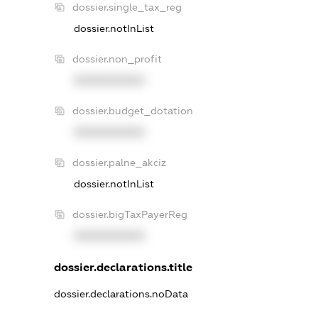
dossier.single_tax_reg
dossier.notInList
dossier.non_profit
XXXXXXXXXX
dossier.budget_dotation
XXXXXXXXXX
dossier.palne_akciz
dossier.notInList
dossier.bigTaxPayerReg
XXXXXXXXXX
dossier.declarations.title
dossier.declarations.noData