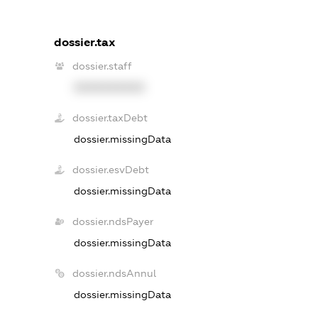
dossier.tax
dossier.staff
XXXXXXXXXX
dossier.taxDebt
dossier.missingData
dossier.esvDebt
dossier.missingData
dossier.ndsPayer
dossier.missingData
dossier.ndsAnnul
dossier.missingData