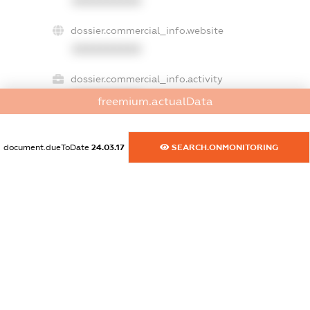
XXXXXXXXXX
dossier.commercial_info.website
XXXXXXXXXX
dossier.commercial_info.activity
XXXXXXXXXX
freemium.actualData
document.dueToDate
24.03.17
SEARCH.ONMONITORING
freemium.exampleText_1
freemium.exampleText_2
freemium.anonymousPerSearch2
FREEMIUM.DETAILS
FREEMIUM.REGISTER