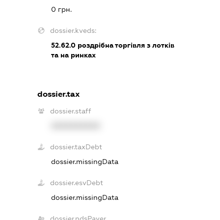
0 грн.
dossier.kveds:
52.62.0
роздрібна торгівля з лотків
та на ринках
dossier.tax
dossier.staff
XXXXXXXXXX
dossier.taxDebt
dossier.missingData
dossier.esvDebt
dossier.missingData
dossier.ndsPayer