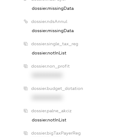
dossier.missingData
dossier.ndsAnnul
dossier.missingData
dossier.single_tax_reg
dossier.notInList
dossier.non_profit
XXXXXXXXXX
dossier.budget_dotation
XXXXXXXXXX
dossier.palne_akciz
dossier.notInList
dossier.bigTaxPayerReg