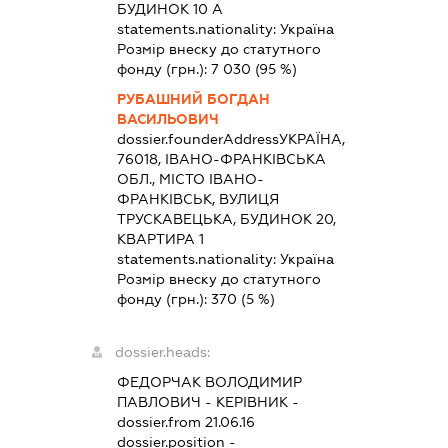
БУДИНОК 10 А
statements.nationality:
Україна
Розмір внеску до статутного
фонду (грн.):
7 030
(95 %)
РУБАШНИЙ БОГДАН
ВАСИЛЬОВИЧ
dossier.founderAddress
УКРАЇНА,
76018, ІВАНО-ФРАНКІВСЬКА
ОБЛ., МІСТО ІВАНО-
ФРАНКІВСЬК, ВУЛИЦЯ
ТРУСКАВЕЦЬКА, БУДИНОК 20,
КВАРТИРА 1
statements.nationality:
Україна
Розмір внеску до статутного
фонду (грн.):
370
(5 %)
dossier.heads:
ФЕДОРЧАК ВОЛОДИМИР
ПАВЛОВИЧ
-
КЕРІВНИК
-
dossier.from 21.06.16
dossier.position -