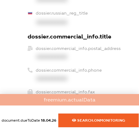
dossier.russian_reg_title
XXXXXXXXXX
dossier.commercial_info.title
dossier.commercial_info.postal_address
XXXXXXXXXX
dossier.commercial_info.phone
XXXXXXXXXX
dossier.commercial_info.fax
freemium.actualData
XXXXXXXXXX
dossier.commercial_info.email
document.dueToDate
18.04.26
SEARCH.ONMONITORING
XXXXXXXXXX
dossier.commercial_info.website