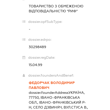
ТОВАРИСТВО З ОБМЕЖЕНОЮ
ВІДПОВІДАЛЬНІСТЮ "РИФ"
dossier.opfSubType:
-
dossier.edrpo:
30298489
dossier.regDate:
15.04.99
dossier.foundersAndBenef:
ФЕДОРЧАК ВОЛОДИМИР
ПАВЛОВИЧ
dossier.founderAddress
УКРАЇНА,
77750, ІВАНО-ФРАНКІВСЬКА
ОБЛ., ІВАНО-ФРАНКІВСЬКИЙ Р-
Н, СЕЛО ДЗВИНЯЧ, ВУЛ.СТУСА В.,