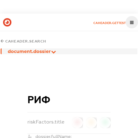
CAHEADER.GETTEST
CAHEADER.SEARCH
document.dossier
РИФ
riskFactors.title
0
0
0
dossier.fullName: