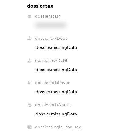
dossier.tax
dossier.staff
XXXXXXXXXX
dossier.taxDebt
dossier.missingData
dossier.esvDebt
dossier.missingData
dossier.ndsPayer
dossier.missingData
dossier.ndsAnnul
dossier.missingData
dossier.single_tax_reg