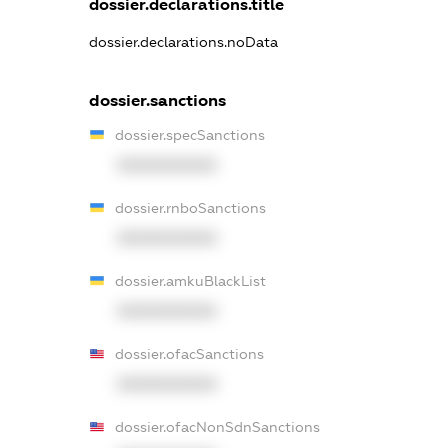
dossier.declarations.title
dossier.declarations.noData
dossier.sanctions
dossier.specSanctions
XXXXXXXXXX
dossier.rnboSanctions
XXXXXXXXXX
dossier.amkuBlackList
XXXXXXXXXX
dossier.ofacSanctions
XXXXXXXXXX
dossier.ofacNonSdnSanctions