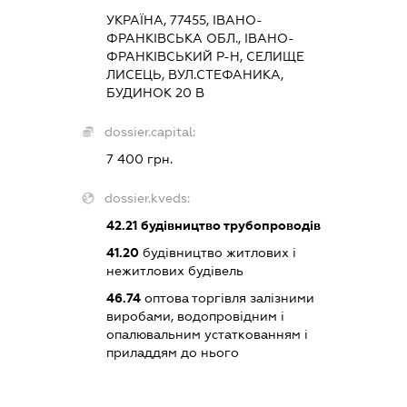
УКРАЇНА, 77455, ІВАНО-
ФРАНКІВСЬКА ОБЛ., ІВАНО-
ФРАНКІВСЬКИЙ Р-Н, СЕЛИЩЕ
ЛИСЕЦЬ, ВУЛ.СТЕФАНИКА,
БУДИНОК 20 В
dossier.capital:
7 400 грн.
dossier.kveds:
42.21
будівництво трубопроводів
41.20
будівництво житлових і
нежитлових будівель
46.74
оптова торгівля залізними
виробами, водопровідним і
опалювальним устаткованням і
приладдям до нього