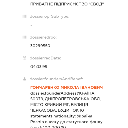
ПРИВАТНЕ ПІДПРИЄМСТВО "СВОД"
dossier.opfSubType:
-
dossier.edrpo:
30299550
dossier.regDate:
04.03.99
dossier.foundersAndBenef:
ГОНЧАРЕНКО МИКОЛА ІВАНОВИЧ
dossier.founderAddress
УКРАЇНА,
50079, ДНІПРОПЕТРОВСЬКА ОБЛ.,
МІСТО КРИВИЙ РІГ, ВУЛИЦЯ
ЧЕРКАСОВА, БУДИНОК 10
statements.nationality:
Україна
Розмір внеску до статутного фонду
(грн.):
100
(100 %)