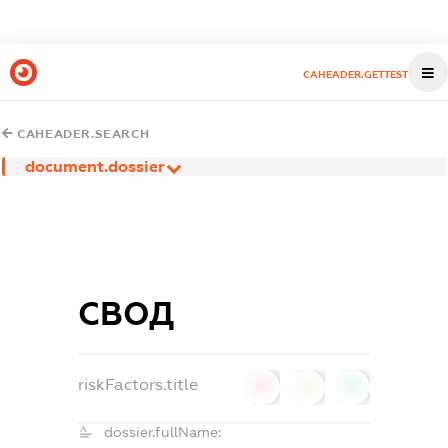
CAHEADER.GETTEST
CAHEADER.SEARCH
document.dossier
СВОД
riskFactors.title
0
0
0
dossier.fullName: