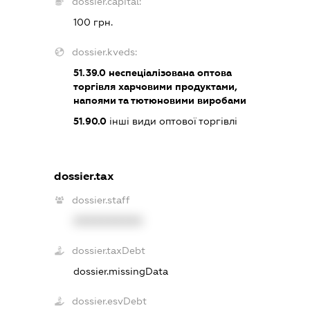
dossier.capital:
100 грн.
dossier.kveds:
51.39.0
неспеціалізована оптова
торгівля харчовими продуктами,
напоями та тютюновими виробами
51.90.0
інші види оптової торгівлі
dossier.tax
dossier.staff
XXXXXXXXXX
dossier.taxDebt
dossier.missingData
dossier.esvDebt