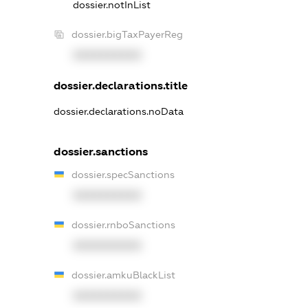
dossier.notInList
dossier.bigTaxPayerReg
XXXXXXXXXX
dossier.declarations.title
dossier.declarations.noData
dossier.sanctions
dossier.specSanctions
XXXXXXXXXX
dossier.rnboSanctions
XXXXXXXXXX
dossier.amkuBlackList
XXXXXXXXXX