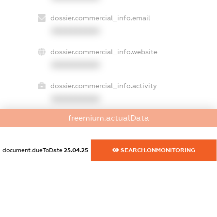
dossier.commercial_info.email
XXXXXXXXXX
dossier.commercial_info.website
XXXXXXXXXX
dossier.commercial_info.activity
XXXXXXXXXX
freemium.actualData
freemium.exampleText_1
freemium.exampleText_2
document.dueToDate
25.04.25
SEARCH.ONMONITORING
freemium.anonymousPerSearch2
FREEMIUM.DETAILS
FREEMIUM.REGISTER