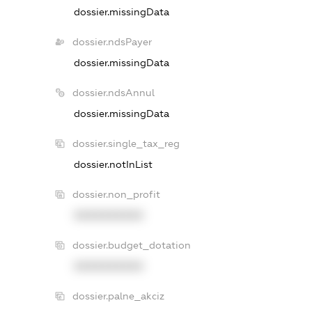
dossier.missingData
dossier.ndsPayer
dossier.missingData
dossier.ndsAnnul
dossier.missingData
dossier.single_tax_reg
dossier.notInList
dossier.non_profit
XXXXXXXXXX
dossier.budget_dotation
XXXXXXXXXX
dossier.palne_akciz