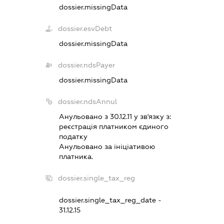
dossier.missingData
dossier.esvDebt
dossier.missingData
dossier.ndsPayer
dossier.missingData
dossier.ndsAnnul
Анульовано з 30.12.11 у зв'язку з:
реєстрацiя платником єдиного
податку
Анульовано за iнiцiативою
платника.
dossier.single_tax_reg
dossier.single_tax_reg_date -
31.12.15