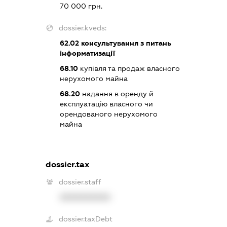
70 000 грн.
dossier.kveds:
62.02
консультування з питань
інформатизації
68.10
купівля та продаж власного
нерухомого майна
68.20
надання в оренду й
експлуатацію власного чи
орендованого нерухомого
майна
dossier.tax
dossier.staff
XXXXXXXXXX
dossier.taxDebt