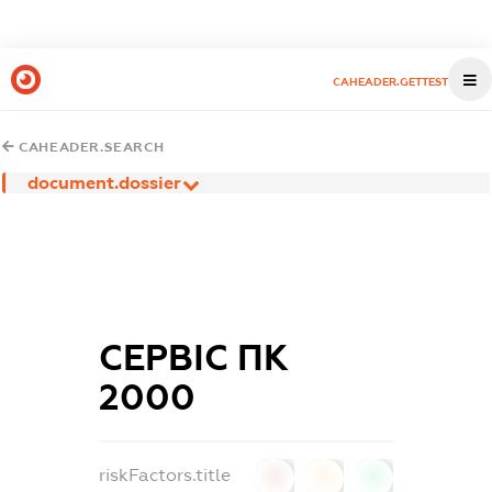
CAHEADER.GETTEST
CAHEADER.SEARCH
document.dossier
СЕРВІС ПК
2000
riskFactors.title
0
0
0