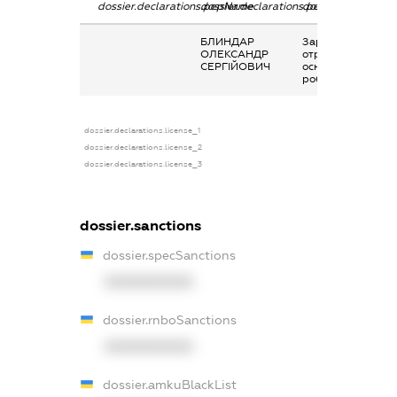
dossier.declarations.pepName
dossier.declarations.personName
dossier.declaratio
БЛИНДАР
Заробітна плата
ОЛЕКСАНДР
отримана за
СЕРГІЙОВИЧ
основним місцем
роботи
dossier.declarations.license_1
dossier.declarations.license_2
dossier.declarations.license_3
dossier.sanctions
dossier.specSanctions
XXXXXXXXXX
dossier.rnboSanctions
XXXXXXXXXX
dossier.amkuBlackList