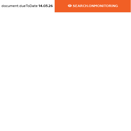
dossier.commercial_info.fax
document.dueToDate
14.03.26
SEARCH.ONMONITORING
XXXXXXXXXX
dossier.commercial_info.email
XXXXXXXXXX
dossier.commercial_info.website
XXXXXXXXXX
dossier.commercial_info.activity
XXXXXXXXXX
freemium.exampleText_1
freemium.exampleText_2
freemium.anonymousPerSearch2
FREEMIUM.DETAILS
FREEMIUM.REGISTER