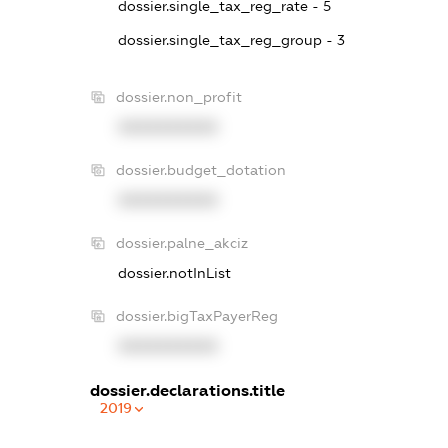
dossier.single_tax_reg_rate - 5
dossier.single_tax_reg_group - 3
dossier.non_profit
XXXXXXXXXX
dossier.budget_dotation
XXXXXXXXXX
dossier.palne_akciz
dossier.notInList
dossier.bigTaxPayerReg
XXXXXXXXXX
dossier.declarations.title
2019