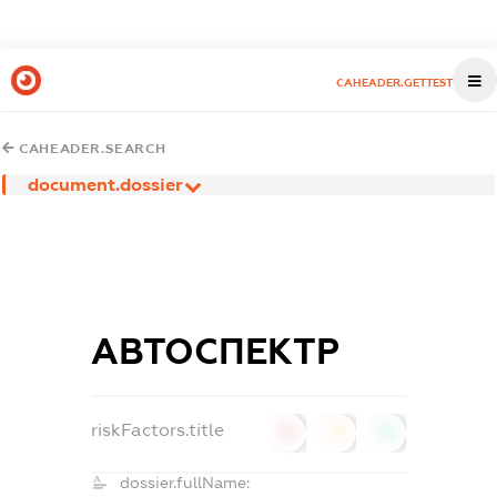
CAHEADER.GETTEST
CAHEADER.SEARCH
document.dossier
АВТОСПЕКТР
riskFactors.title
0
0
0
dossier.fullName: