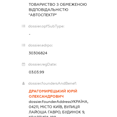
ТОВАРИСТВО З ОБМЕЖЕНОЮ
ВІДПОВІДАЛЬНІСТЮ
"АВТОСПЕКТР"
dossier.opfSubType:
-
dossier.edrpo:
30306824
dossier.regDate:
03.03.99
dossier.foundersAndBenef:
ДРАГОМИРЕЦЬКИЙ ЮРІЙ
ОЛЕКСАНДРОВИЧ
dossier.founderAddress
УКРАЇНА,
04211, МІСТО КИЇВ, ВУЛИЦЯ
ЛАЙОША ГАВРО, БУДИНОК 9,