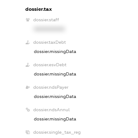
dossier.tax
dossier.staff
XXXXXXXXXX
dossier.taxDebt
dossier.missingData
dossier.esvDebt
dossier.missingData
dossier.ndsPayer
dossier.missingData
dossier.ndsAnnul
dossier.missingData
dossier.single_tax_reg