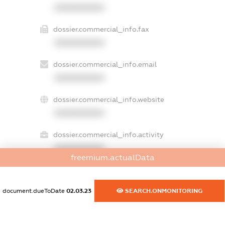
XXXXXXXXXX
dossier.commercial_info.fax
XXXXXXXXXX
dossier.commercial_info.email
XXXXXXXXXX
dossier.commercial_info.website
XXXXXXXXXX
dossier.commercial_info.activity
XXXXXXXXXX
freemium.actualData
document.dueToDate
02.03.23
SEARCH.ONMONITORING
freemium.exampleText_1
freemium.exampleText_2
freemium.anonymousPerSearch2