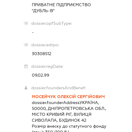
ПРИВАТНЕ ПІДПРИЄМСТВО
"ДУБЛЬ-В"
dossier.opfSubType:
-
dossier.edrpo:
30308512
dossier.regDate:
09.02.99
dossier.foundersAndBenef:
МОСЕЙЧУК ОЛЕКСІЙ СЕРГІЙОВИЧ
dossier.founderAddress
УКРАЇНА,
50000, ДНІПРОПЕТРОВСЬКА ОБЛ.,
МІСТО КРИВИЙ РІГ, ВУЛИЦЯ
СИВОЛАПА, БУДИНОК 42
Розмір внеску до статутного фонду
(грн.):
360
(100 %)