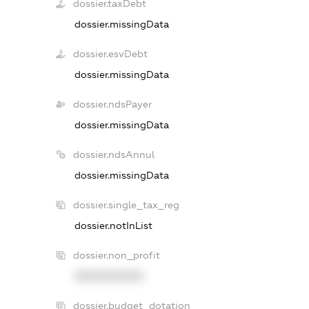
dossier.taxDebt
dossier.missingData
dossier.esvDebt
dossier.missingData
dossier.ndsPayer
dossier.missingData
dossier.ndsAnnul
dossier.missingData
dossier.single_tax_reg
dossier.notInList
dossier.non_profit
XXXXXXXXXX
dossier.budget_dotation