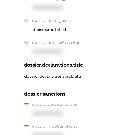
XXXXXXXXXX
dossier.palne_akciz
dossier.notInList
dossier.bigTaxPayerReg
XXXXXXXXXX
dossier.declarations.title
dossier.declarations.noData
dossier.sanctions
dossier.specSanctions
XXXXXXXXXX
dossier.rnboSanctions