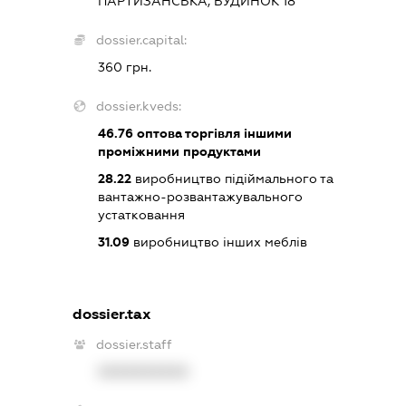
ПАРТИЗАНСЬКА, БУДИНОК 18
dossier.capital:
360 грн.
dossier.kveds:
46.76
оптова торгівля іншими
проміжними продуктами
28.22
виробництво підіймального та
вантажно-розвантажувального
устатковання
31.09
виробництво інших меблів
dossier.tax
dossier.staff
XXXXXXXXXX