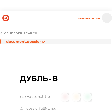
CAHEADER.GETTEST
CAHEADER.SEARCH
document.dossier
ДУБЛЬ-В
riskFactors.title
0
0
0
dossier.fullName: