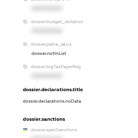
XXXXXXXXXX
dossier.budget_dotation
XXXXXXXXXX
dossier.palne_akciz
dossier.notInList
dossier.bigTaxPayerReg
XXXXXXXXXX
dossier.declarations.title
dossier.declarations.noData
dossier.sanctions
dossier.specSanctions