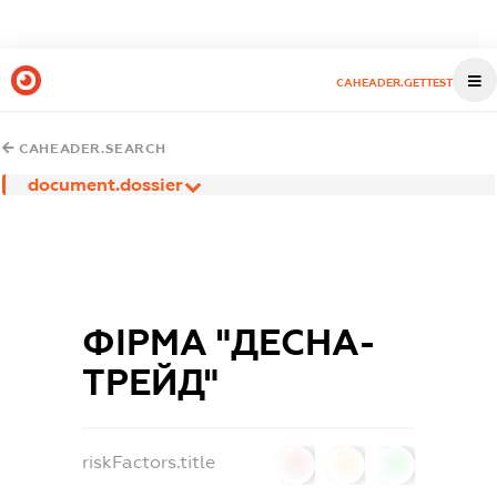
CAHEADER.GETTEST
CAHEADER.SEARCH
document.dossier
ФІРМА "ДЕСНА-
ТРЕЙД"
riskFactors.title
0
0
0