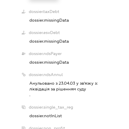
dossier.taxDebt
dossier.missingData
dossier.esvDebt
dossier.missingData
dossier.ndsPayer
dossier.missingData
dossier.ndsAnnul
Анульовано з 23.04.03 у зв'язку з:
лiквiдацiя за рiшенням суду
.
dossier.single_tax_reg
dossier.notInList
dossier.non_profit