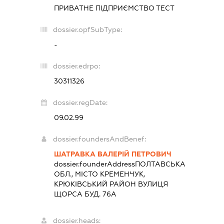
ПРИВАТНЕ ПІДПРИЄМСТВО
ТЕСТ
dossier.opfSubType:
-
dossier.edrpo:
30311326
dossier.regDate:
09.02.99
dossier.foundersAndBenef:
ШАТРАВКА ВАЛЕРІЙ ПЕТРОВИЧ
dossier.founderAddress
ПОЛТАВСЬКА
ОБЛ., МІСТО КРЕМЕНЧУК,
КРЮКІВСЬКИЙ РАЙОН ВУЛИЦЯ
ЩОРСА БУД. 76А
dossier.heads: