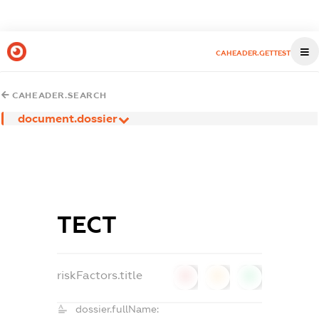
CAHEADER.GETTEST
CAHEADER.SEARCH
document.dossier
ТЕСТ
riskFactors.title
0
0
0
dossier.fullName: