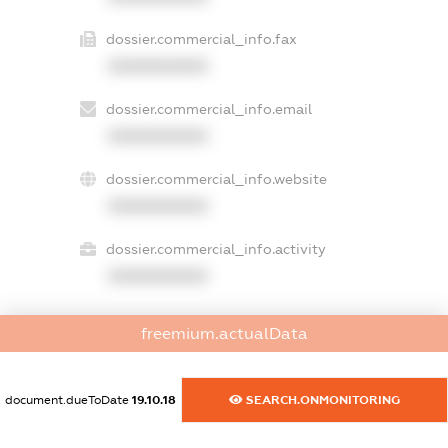
dossier.commercial_info.fax
XXXXXXXXXX
dossier.commercial_info.email
XXXXXXXXXX
dossier.commercial_info.website
XXXXXXXXXX
dossier.commercial_info.activity
XXXXXXXXXX
freemium.actualData
freemium.exampleText_1
freemium.exampleText_2
freemium.anonymousPerSearch2
document.dueToDate
19.10.18
SEARCH.ONMONITORING
FREEMIUM.DETAILS