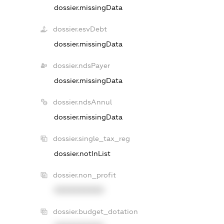
dossier.missingData
dossier.esvDebt
dossier.missingData
dossier.ndsPayer
dossier.missingData
dossier.ndsAnnul
dossier.missingData
dossier.single_tax_reg
dossier.notInList
dossier.non_profit
XXXXXXXXXX
dossier.budget_dotation