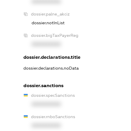
XXXXXXXXXX
dossier.palne_akciz
dossier.notInList
dossier.bigTaxPayerReg
XXXXXXXXXX
dossier.declarations.title
dossier.declarations.noData
dossier.sanctions
dossier.specSanctions
XXXXXXXXXX
dossier.rnboSanctions
XXXXXXXXXX