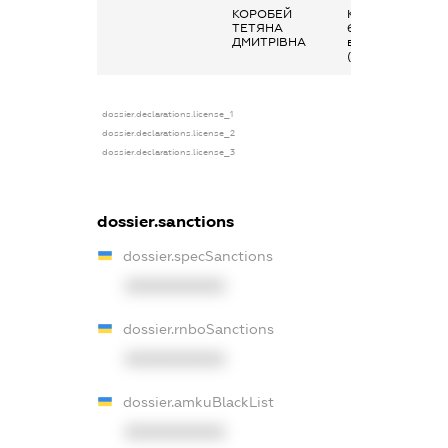
КОРОБЕЙ
Кінцевий
ТЕТЯНА
бенефіціарний
ДМИТРІВНА
власник
(контролер)
dossier.declarations.license_1
dossier.declarations.license_2
dossier.declarations.license_3
dossier.sanctions
dossier.specSanctions
XXXXXXXXXX
dossier.rnboSanctions
XXXXXXXXXX
dossier.amkuBlackList
XXXXXXXXXX