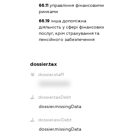
66.11
управління фінансовими
ринками
66.19
інша допоміжна
діяльність у сфері фінансових
послуг, крім страхування та
пенсійного забезпечення
dossier.tax
dossier.staff
XXXXXXXXXX
dossier.taxDebt
dossier.missingData
dossier.esvDebt
dossier.missingData