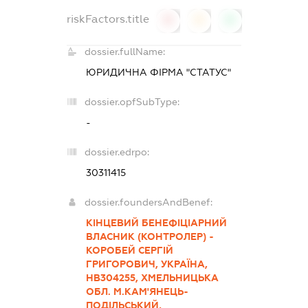
riskFactors.title
0
0
0
dossier.fullName:
ЮРИДИЧНА ФІРМА "СТАТУС"
dossier.opfSubType:
-
dossier.edrpo:
30311415
dossier.foundersAndBenef:
КІНЦЕВИЙ БЕНЕФІЦІАРНИЙ
ВЛАСНИК (КОНТРОЛЕР) -
КОРОБЕЙ СЕРГІЙ
ГРИГОРОВИЧ, УКРАЇНА,
НВ304255, ХМЕЛЬНИЦЬКА
ОБЛ. М.КАМ'ЯНЕЦЬ-
ПОДІЛЬСЬКИЙ,