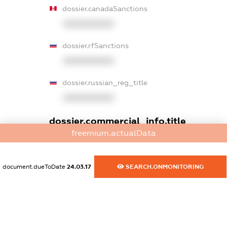
dossier.canadaSanctions
XXXXXXXXXX
dossier.rfSanctions
XXXXXXXXXX
dossier.russian_reg_title
XXXXXXXXXX
dossier.commercial_info.title
freemium.actualData
dossier.commercial_info.postal_address
XXXXXXXXXX
document.dueToDate
24.03.17
SEARCH.ONMONITORING
dossier.commercial_info.phone
XXXXXXXXXX
dossier.commercial_info.fax
XXXXXXXXXX