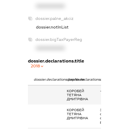
XXXXXXXXXX
dossier.palne_akciz
dossier.notInList
dossier.bigTaxPayerReg
XXXXXXXXXX
dossier.declarations.title
2018
dossier.declarations.pepName
dossier.declarations.personName
dossier.declarati
КОРОБЕЙ
-
ТЕТЯНА
ДМИТРІВНА
КОРОБЕЙ
Заробітна плата
ТЕТЯНА
отримана за
ДМИТРІВНА
основним місцем
роботи