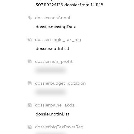
303119224126
dossier.from 14.11.18
dossier.ndsAnnul
dossier.missingData
dossier.single_tax_reg
dossier.notInList
dossier.non_profit
XXXXXXXXXX
dossier.budget_dotation
XXXXXXXXXX
dossier.palne_akciz
dossier.notInList
dossier.bigTaxPayerReg