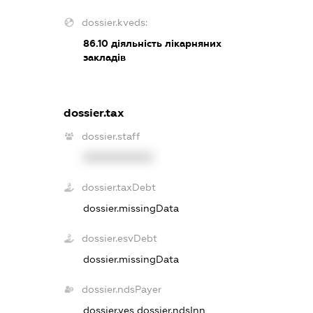
dossier.kveds:
86.10
діяльність лікарняних
закладів
dossier.tax
dossier.staff
XXXXXXXXXX
dossier.taxDebt
dossier.missingData
dossier.esvDebt
dossier.missingData
dossier.ndsPayer
dossier.yes
dossier.ndsInn