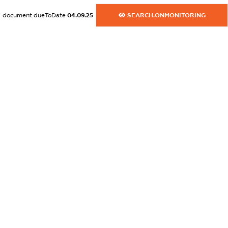
dossier.commercial_info.activity
document.dueToDate
04.09.25
SEARCH.ONMONITORING
XXXXXXXXXX
freemium.exampleText_1
freemium.exampleText_2
freemium.anonymousPerSearch2
FREEMIUM.DETAILS
FREEMIUM.REGISTER