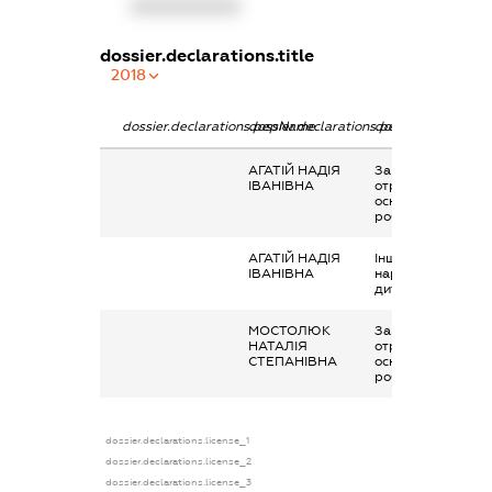
XXXXXXXXXX
dossier.declarations.title
2018
dossier.declarations.pepName
dossier.declarations.personName
dossier.declaratio
АГАТІЙ НАДІЯ
Заробітна плата
ІВАНІВНА
отримана за
основним місцем
роботи
АГАТІЙ НАДІЯ
Інше, допомога п
ІВАНІВНА
народженню
дитини
МОСТОЛЮК
Заробітна плата
НАТАЛІЯ
отримана за
СТЕПАНІВНА
основним місцем
роботи
dossier.declarations.license_1
dossier.declarations.license_2
dossier.declarations.license_3