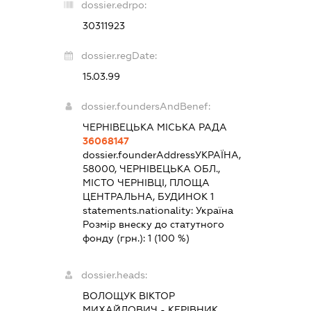
dossier.edrpo:
30311923
dossier.regDate:
15.03.99
dossier.foundersAndBenef:
ЧЕРНІВЕЦЬКА МІСЬКА РАДА
36068147
dossier.founderAddress
УКРАЇНА,
58000, ЧЕРНІВЕЦЬКА ОБЛ.,
МІСТО ЧЕРНІВЦІ, ПЛОЩА
ЦЕНТРАЛЬНА, БУДИНОК 1
statements.nationality:
Україна
Розмір внеску до статутного
фонду (грн.):
1
(100 %)
dossier.heads:
ВОЛОЩУК ВІКТОР
МИХАЙЛОВИЧ
-
КЕРІВНИК