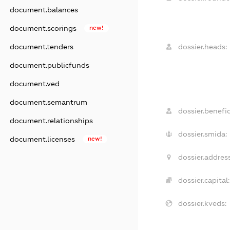
document.balances
document.scorings
new!
document.tenders
dossier.heads:
document.publicfunds
document.ved
document.semantrum
dossier.benefic
document.relationships
dossier.smida:
document.licenses
new!
dossier.address
dossier.capital:
dossier.kveds: