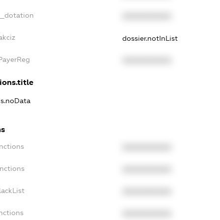
t_dotation
XXXXXXXXXX
akciz
dossier.notInList
xPayerReg
XXXXXXXXXX
ions.title
ns.noData
ns
nctions
XXXXXXXXXX
anctions
XXXXXXXXXX
lackList
XXXXXXXXXX
nctions
XXXXXXXXXX