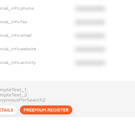
rcial_info.phone
XXXXXXXXXX
cial_info.fax
XXXXXXXXXX
cial_info.email
XXXXXXXXXX
cial_info.website
XXXXXXXXXX
cial_info.activity
XXXXXXXXXX
mpleText_1
ampleText_2
onymousPerSearch2
ETAILS
FREEMIUM.REGISTER