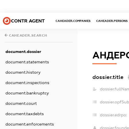
CONTR AGENT
CAHEADER.COMPANIES
CAHEADER.PERSONS
CAHEADER.SEARCH
document.dossier
АНДЕР
document.statements
document.history
dossier.title
document.inspections
dossier.fullNa
document.bankruptcy
dossier.opfSu
document.court
document.taxdebts
dossier.edrpo:
document.enforcements
dossier.found