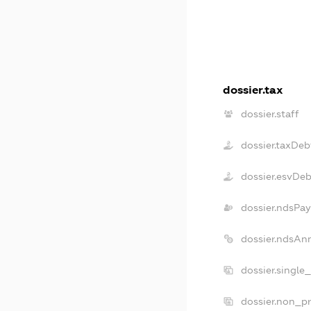
dossier.tax
dossier.staff
dossier.taxDeb
dossier.esvDe
dossier.ndsPay
dossier.ndsAn
dossier.single
dossier.non_pr