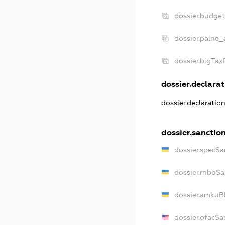
dossier.budge
dossier.palne_
dossier.bigTa
dossier.declarat
dossier.declaratio
dossier.sanctio
dossier.specSa
dossier.rnboS
dossier.amkuB
dossier.ofacSa