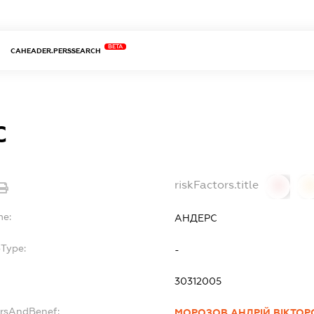
BETA
CAHEADER.PERSSEARCH
С
riskFactors.title
0
0
me:
АНДЕРС
bType:
-
30312005
ersAndBenef:
МОРОЗОВ АНДРІЙ ВІКТО