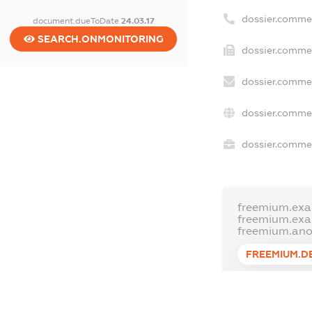
dossier.comme
document.dueToDate
24.03.17
SEARCH.ONMONITORING
dossier.commer
dossier.commer
dossier.commer
dossier.commer
freemium.exa
freemium.ex
freemium.an
FREEMIUM.D