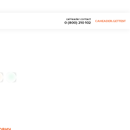
caHeader.contact
CAHEADER.GETTEST
0 (800) 210 102
0
РОВИЧ