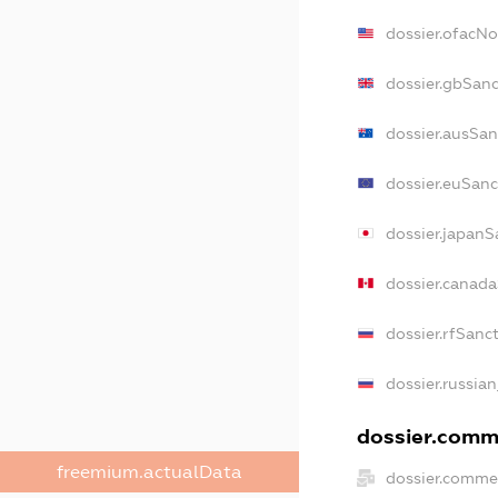
dossier.ofacN
dossier.gbSan
dossier.ausSan
dossier.euSanc
dossier.japanS
dossier.canad
dossier.rfSanc
dossier.russia
dossier.comme
freemium.actualData
dossier.comme