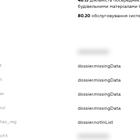
46.13
діяльність посередникі
будівельними матеріалами 
80.20
обслуговування сист
XXXXXXXXXX
t
dossier.missingData
bt
dossier.missingData
er
dossier.missingData
nul
dossier.missingData
_tax_reg
dossier.notInList
ofit
XXXXXXXXXX