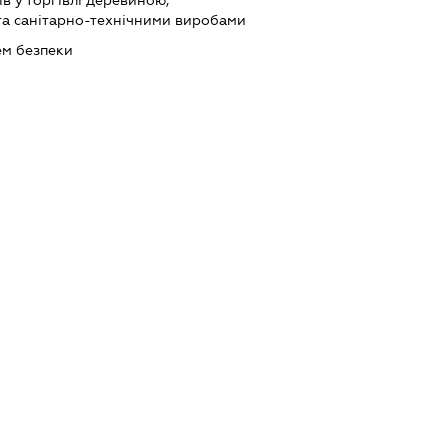
в у торгівлі деревиною,
та санітарно-технічними виробами
ем безпеки