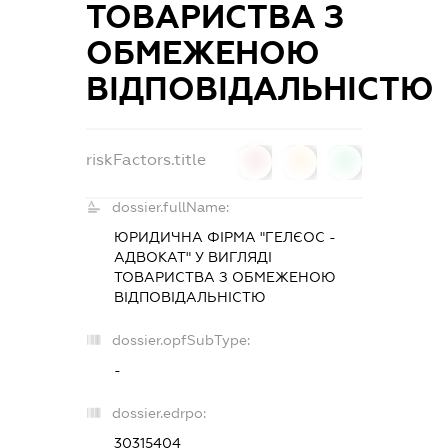
ТОВАРИСТВА З
ОБМЕЖЕНОЮ
ВІДПОВІДАЛЬНІСТЮ
riskFactors.title
0
0
0
dossier.fullName:
ЮРИДИЧНА ФІРМА "ГЕЛЄОС -
АДВОКАТ" У ВИГЛЯДІ
ТОВАРИСТВА З ОБМЕЖЕНОЮ
ВІДПОВІДАЛЬНІСТЮ
dossier.opfSubType:
-
dossier.edrpo:
30315404