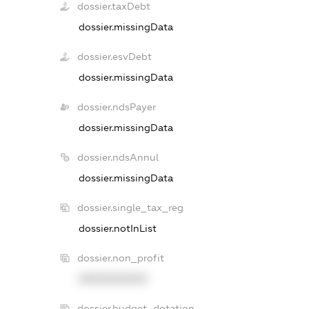
dossier.taxDebt
dossier.missingData
dossier.esvDebt
dossier.missingData
dossier.ndsPayer
dossier.missingData
dossier.ndsAnnul
dossier.missingData
dossier.single_tax_reg
dossier.notInList
dossier.non_profit
XXXXXXXXXX
dossier.budget_dotation