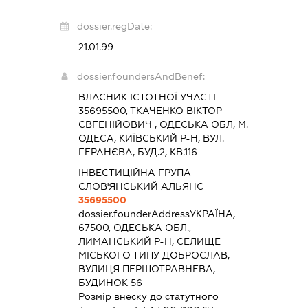
dossier.regDate:
21.01.99
dossier.foundersAndBenef:
ВЛАСНИК ІСТОТНОЇ УЧАСТІ-
35695500, ТКАЧЕНКО ВІКТОР
ЄВГЕНІЙОВИЧ , ОДЕСЬКА ОБЛ, М.
ОДЕСА, КИЇВСЬКИЙ Р-Н, ВУЛ.
ГЕРАНЄВА, БУД.2, КВ.116
ІНВЕСТИЦІЙНА ГРУПА
СЛОВ'ЯНСЬКИЙ АЛЬЯНС
35695500
dossier.founderAddress
УКРАЇНА,
67500, ОДЕСЬКА ОБЛ.,
ЛИМАНСЬКИЙ Р-Н, СЕЛИЩЕ
МІСЬКОГО ТИПУ ДОБРОСЛАВ,
ВУЛИЦЯ ПЕРШОТРАВНЕВА,
БУДИНОК 56
Розмір внеску до статутного