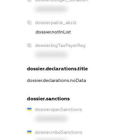
XXXXXXXXXX
dossier.palne_akciz
dossier.notInList
dossier.bigTaxPayerReg
XXXXXXXXXX
dossier.declarations.title
dossier.declarations.noData
dossier.sanctions
dossier.specSanctions
XXXXXXXXXX
dossier.rnboSanctions