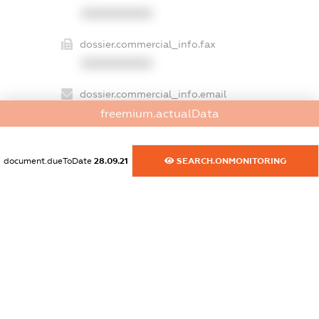
XXXXXXXXXX
dossier.commercial_info.fax
XXXXXXXXXX
dossier.commercial_info.email
freemium.actualData
XXXXXXXXXX
dossier.commercial_info.website
document.dueToDate
28.09.21
SEARCH.ONMONITORING
XXXXXXXXXX
dossier.commercial_info.activity
XXXXXXXXXX
freemium.exampleText_1
freemium.exampleText_2
freemium.anonymousPerSearch2