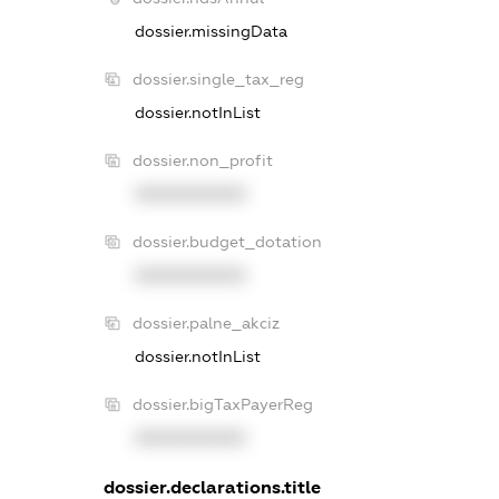
dossier.missingData
dossier.single_tax_reg
dossier.notInList
dossier.non_profit
XXXXXXXXXX
dossier.budget_dotation
XXXXXXXXXX
dossier.palne_akciz
dossier.notInList
dossier.bigTaxPayerReg
XXXXXXXXXX
dossier.declarations.title