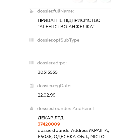
dossier.fullName:
ПРИВАТНЕ ПІДПРИЄМСТВО
"АГЕНТСТВО АНЖЕЛІКА"
dossier.opfSubType:
-
dossier.edrpo:
30315535
dossier.regDate:
22.02.99
dossier.foundersAndBenef:
ДЕКАР ЛТД
37420009
dossier.founderAddress
УКРАЇНА,
65036, ОДЕСЬКА ОБЛ., МІСТО