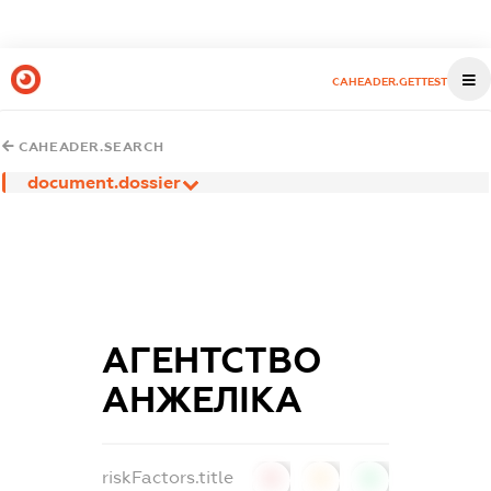
CAHEADER.GETTEST
CAHEADER.SEARCH
document.dossier
АГЕНТСТВО
АНЖЕЛІКА
riskFactors.title
0
0
0