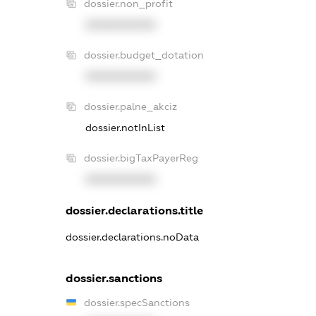
dossier.non_profit
XXXXXXXXXX
dossier.budget_dotation
XXXXXXXXXX
dossier.palne_akciz
dossier.notInList
dossier.bigTaxPayerReg
XXXXXXXXXX
dossier.declarations.title
dossier.declarations.noData
dossier.sanctions
dossier.specSanctions