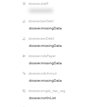
dossier.staff
XXXXXXXXXX
dossier.taxDebt
dossier.missingData
dossier.esvDebt
dossier.missingData
dossier.ndsPayer
dossier.missingData
dossier.ndsAnnul
dossier.missingData
dossier.single_tax_reg
dossier.notInList