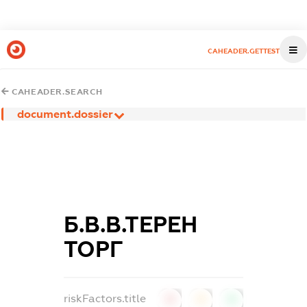
CAHEADER.GETTEST
CAHEADER.SEARCH
document.dossier
Б.В.В.ТЕРЕН
ТОРГ
riskFactors.title
0
0
0