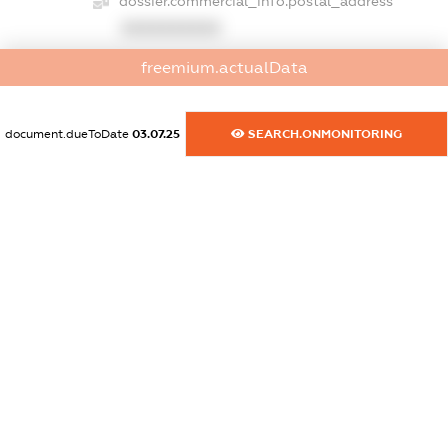
dossier.commercial_info.postal_address
XXXXXXXXXX
freemium.actualData
dossier.commercial_info.phone
XXXXXXXXXX
document.dueToDate
03.07.25
SEARCH.ONMONITORING
dossier.commercial_info.fax
XXXXXXXXXX
dossier.commercial_info.email
XXXXXXXXXX
dossier.commercial_info.website
XXXXXXXXXX
dossier.commercial_info.activity
XXXXXXXXXX