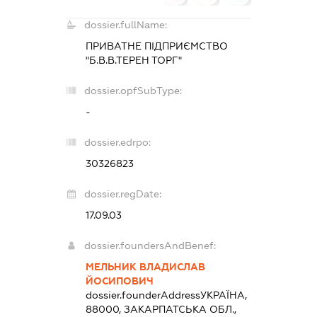
dossier.fullName:
ПРИВАТНЕ ПІДПРИЄМСТВО
"Б.В.В.ТЕРЕН ТОРГ"
dossier.opfSubType:
-
dossier.edrpo:
30326823
dossier.regDate:
17.09.03
dossier.foundersAndBenef:
МЕЛЬНИК ВЛАДИСЛАВ
ЙОСИПОВИЧ
dossier.founderAddress
УКРАЇНА,
88000, ЗАКАРПАТСЬКА ОБЛ.,