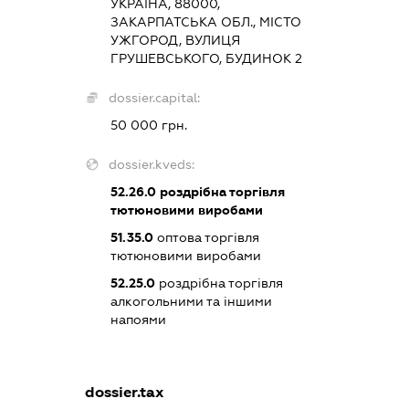
УКРАЇНА, 88000,
ЗАКАРПАТСЬКА ОБЛ., МІСТО
УЖГОРОД, ВУЛИЦЯ
ГРУШЕВСЬКОГО, БУДИНОК 2
dossier.capital:
50 000 грн.
dossier.kveds:
52.26.0
роздрібна торгівля
тютюновими виробами
51.35.0
оптова торгівля
тютюновими виробами
52.25.0
роздрібна торгівля
алкогольними та іншими
напоями
dossier.tax