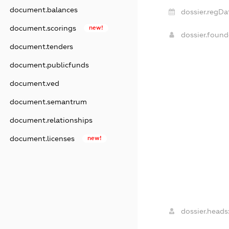
document.balances
dossier.regDa
document.scorings
new!
dossier.foun
document.tenders
document.publicfunds
document.ved
document.semantrum
document.relationships
document.licenses
new!
dossier.heads