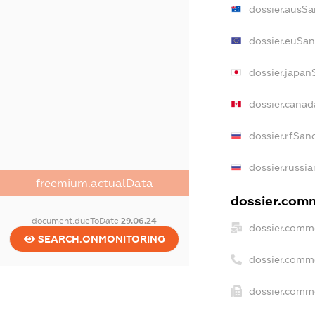
dossier.ausSa
dossier.euSan
dossier.japan
dossier.cana
dossier.rfSan
dossier.russi
freemium.actualData
dossier.comm
document.dueToDate
29.06.24
dossier.comme
SEARCH.ONMONITORING
dossier.comm
dossier.comme