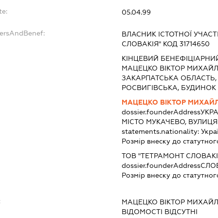
te:
05.04.99
dersAndBenef:
ВЛАСНИК ІСТОТНОЇ УЧАСТ
СЛОВАКІЯ" КОД 31714650
КІНЦЕВИЙ БЕНЕФІЦІАРНИ
МАЦЕЦКО ВІКТОР МИХАЙЛ
ЗАКАРПАТСЬКА ОБЛАСТЬ,
РОСВИГІВСЬКА, БУДИНОК 1
МАЦЕЦКО ВІКТОР МИХАЙ
dossier.founderAddress
УКРА
МІСТО МУКАЧЕВО, ВУЛИЦЯ
statements.nationality:
Укра
Розмір внеску до статутног
ТОВ "ТЕТРАМОНТ СЛОВАКІ
dossier.founderAddress
СЛОВ
Розмір внеску до статутног
:
МАЦЕЦКО ВІКТОР МИХАЙ
ВІДОМОСТІ ВІДСУТНІ