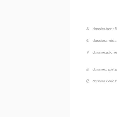
dossier.benefi
dossier.smida
dossier.addres
dossier.capital
dossier.kveds