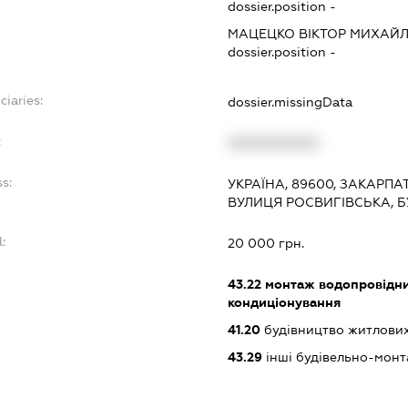
dossier.position -
МАЦЕЦКО ВІКТОР МИХАЙ
dossier.position -
ciaries:
dossier.missingData
:
XXXXXXXXXX
s:
УКРАЇНА, 89600, ЗАКАРПА
ВУЛИЦЯ РОСВИГІВСЬКА, Б
:
20 000 грн.
:
43.22
монтаж водопровідних
кондиціонування
41.20
будівництво житлових
43.29
інші будівельно-монт