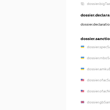
dossier.bigT
dossier.declara
dossier.declarati
dossier.sancti
dossier.specS
dossier.rnboS
dossier.amkuB
dossier.ofacS
dossier.ofac
dossier.gbSan