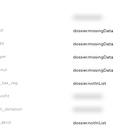
XXXXXXXXXX
bt
dossier.missingData
bt
dossier.missingData
yer
dossier.missingData
nnul
dossier.missingData
e_tax_reg
dossier.notInList
rofit
XXXXXXXXXX
et_dotation
XXXXXXXXXX
_akciz
dossier.notInList