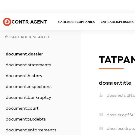
CONTR AGENT
CAHEADER.COMPANIES
CAHEADER.PERSONS
CAHEADER.SEARCH
document.dossier
ТАТРА
document.statements
document.history
dossier.title
document.inspections
dossier.fullN
document.bankruptcy
document.court
dossier.opfS
document.taxdebts
dossier.edrpo
document.enforcements