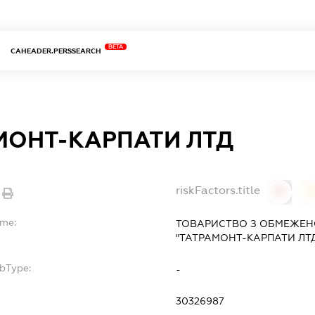
BETA
CAHEADER.PERSSEARCH
МОНТ-КАРПАТИ ЛТД
riskFactors.title
0
ame:
ТОВАРИСТВО З ОБМЕЖЕН
"ТАТРАМОНТ-КАРПАТИ ЛТ
ubType:
-
:
30326987