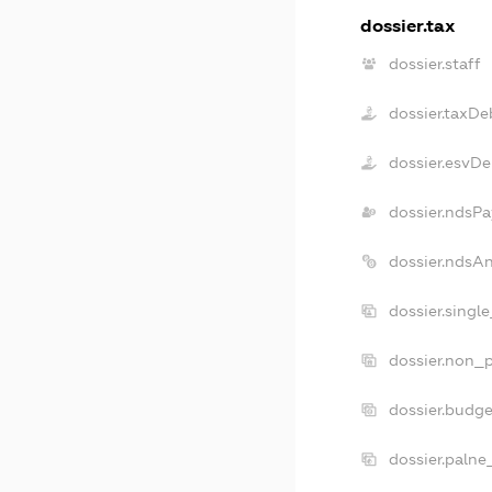
dossier.tax
dossier.staff
dossier.taxDe
dossier.esvDe
dossier.ndsPa
dossier.ndsA
dossier.singl
dossier.non_p
dossier.budg
dossier.palne