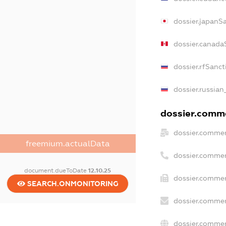
dossier.japanS
dossier.canada
dossier.rfSanct
dossier.russian
dossier.comme
dossier.commer
freemium.actualData
dossier.commer
document.dueToDate
12.10.25
dossier.commer
SEARCH.ONMONITORING
dossier.commer
dossier.commer