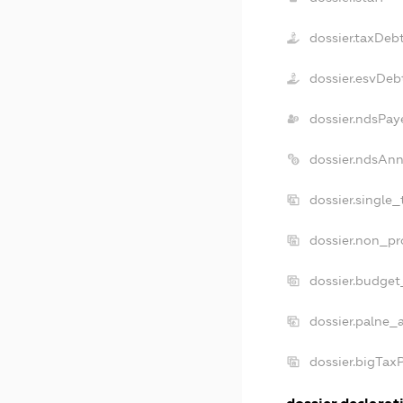
dossier.taxDeb
dossier.esvDeb
dossier.ndsPay
dossier.ndsAnn
dossier.single
dossier.non_pr
dossier.budget
dossier.palne_
dossier.bigTax