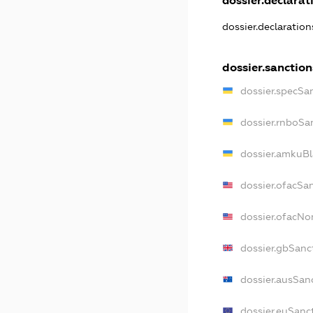
dossier.declarati
dossier.declaratio
dossier.sanction
dossier.specSa
dossier.rnboSa
dossier.amkuBl
dossier.ofacSa
dossier.ofacN
dossier.gbSanc
dossier.ausSan
dossier.euSanc