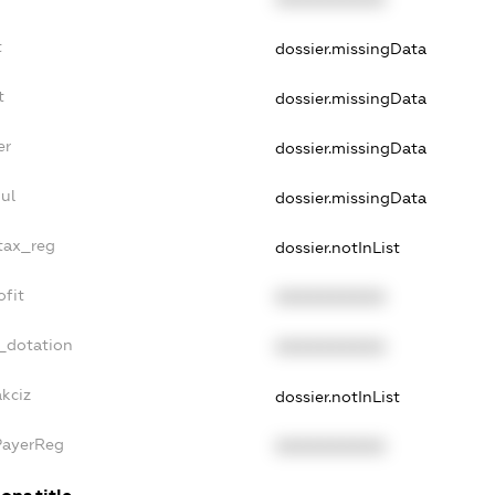
t
dossier.missingData
t
dossier.missingData
er
dossier.missingData
ul
dossier.missingData
_tax_reg
dossier.notInList
ofit
XXXXXXXXXX
_dotation
XXXXXXXXXX
akciz
dossier.notInList
PayerReg
XXXXXXXXXX