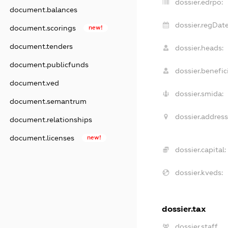
dossier.edrpo:
document.balances
dossier.regDate
document.scorings
new!
document.tenders
dossier.heads:
document.publicfunds
dossier.benefici
document.ved
dossier.smida:
document.semantrum
dossier.address
document.relationships
document.licenses
new!
dossier.capital:
dossier.kveds:
dossier.tax
dossier.staff