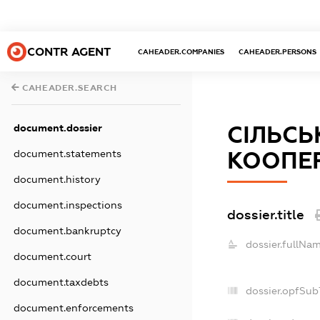
CONTR AGENT
CAHEADER.COMPANIES
CAHEADER.PERSONS
CAHEADER.SEARCH
СІЛЬС
document.dossier
КООПЕ
document.statements
document.history
document.inspections
dossier.title
document.bankruptcy
dossier.fullNam
document.court
document.taxdebts
dossier.opfSub
document.enforcements