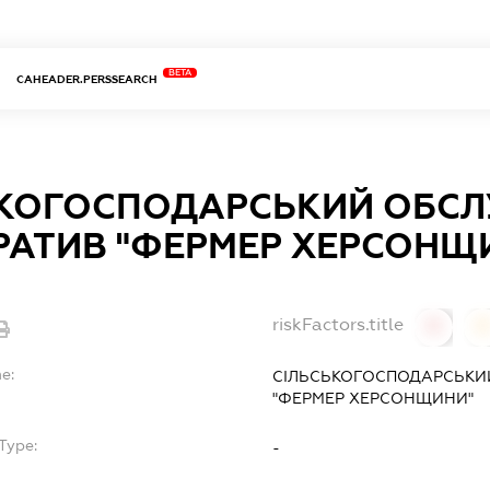
BETA
CAHEADER.PERSSEARCH
ЬКОГОСПОДАРСЬКИЙ ОБС
РАТИВ "ФЕРМЕР ХЕРСОНЩ
riskFactors.title
0
0
e:
СІЛЬСЬКОГОСПОДАРСЬКИ
"ФЕРМЕР ХЕРСОНЩИНИ"
Type:
-