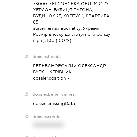
73000, ХЕРСОНСЬКА ОБЛ., МІСТО
ХЕРСОН, ВУЛИЦЯ ПАТОНА,
БУДИНОК 23, КОРПУС 1, КВАРТИРА
65
statements.nationality:
Україна
Розмір внеску до статутного фонду
(грн.):
100
(100 %)
dossier.heads:
ГЕЛЬВАНОВСЬКИЙ ОЛЕКСАНДР
ГАР'Є
-
КЕРІВНИК
dossier.position -
dossier.beneficiaries:
dossier.missingData
dossier.smida:
XXXXXXXXXX