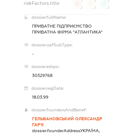
riskFactors.title
0
0
0
dossier.fullName:
ПРИВАТНЕ ПІДПРИЄМСТВО
ПРИВАТНА ФІРМА "АТЛАНТИКА"
dossier.opfSubType:
-
dossier.edrpo:
30329768
dossier.regDate:
18.03.99
dossier.foundersAndBenef:
ГЕЛЬВАНОВСЬКИЙ ОЛЕКСАНДР
ГАР'Є
dossier.founderAddress
УКРАЇНА,