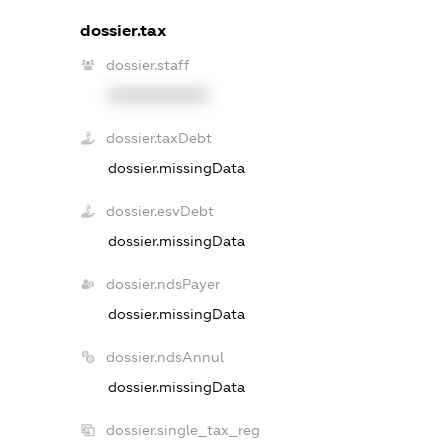
dossier.tax
dossier.staff
XXXXXXXXXX
dossier.taxDebt
dossier.missingData
dossier.esvDebt
dossier.missingData
dossier.ndsPayer
dossier.missingData
dossier.ndsAnnul
dossier.missingData
dossier.single_tax_reg