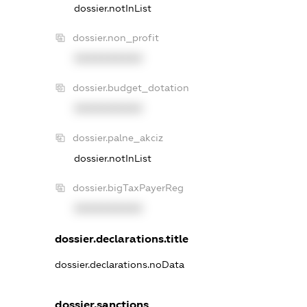
dossier.notInList
dossier.non_profit
XXXXXXXXXX
dossier.budget_dotation
XXXXXXXXXX
dossier.palne_akciz
dossier.notInList
dossier.bigTaxPayerReg
XXXXXXXXXX
dossier.declarations.title
dossier.declarations.noData
dossier.sanctions