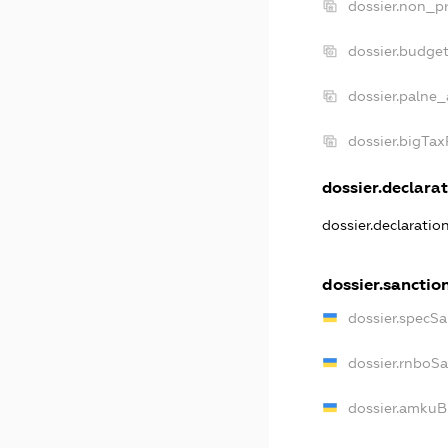
dossier.non_pr
dossier.budge
dossier.palne_
dossier.bigTa
dossier.declarat
dossier.declaratio
dossier.sanctio
dossier.specSa
dossier.rnboS
dossier.amkuB