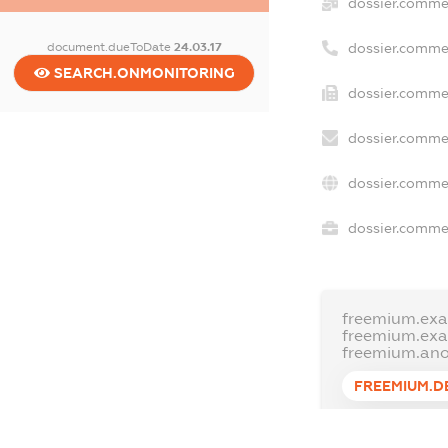
dossier.comme
document.dueToDate
24.03.17
dossier.comme
SEARCH.ONMONITORING
dossier.commer
dossier.commer
dossier.commer
dossier.commer
freemium.exa
freemium.ex
freemium.an
FREEMIUM.D