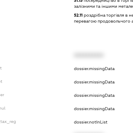
51.15
посередництво в торгі
залізними та іншими мета
52.11
роздрібна торгівля в н
перевагою продовольчого 
XXXXXXXXXX
t
dossier.missingData
bt
dossier.missingData
er
dossier.missingData
nul
dossier.missingData
_tax_reg
dossier.notInList