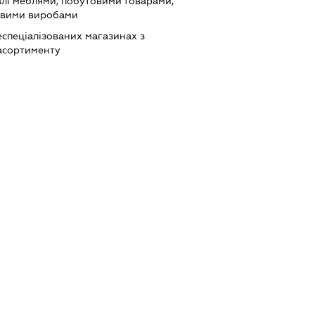
влі меблями, побутовими товарами,
левими виробами
еспеціалізованих магазинах з
асортименту