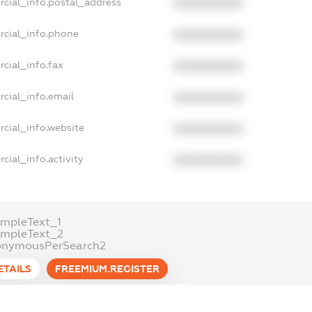
rcial_info.postal_address
XXXXXXXXXX
rcial_info.phone
XXXXXXXXXX
cial_info.fax
XXXXXXXXXX
cial_info.email
XXXXXXXXXX
cial_info.website
XXXXXXXXXX
cial_info.activity
XXXXXXXXXX
mpleText_1
ampleText_2
onymousPerSearch2
ETAILS
FREEMIUM.REGISTER