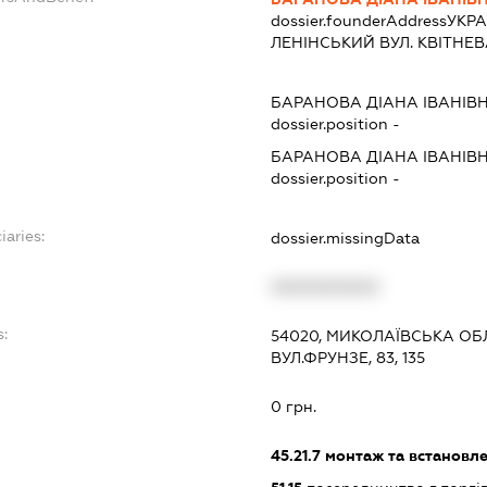
dossier.founderAddress
УКРА
ЛЕНІНСЬКИЙ ВУЛ. КВІТНЕВА 
БАРАНОВА ДІАНА ІВАНІВ
dossier.position -
БАРАНОВА ДІАНА ІВАНІВ
dossier.position -
iaries:
dossier.missingData
XXXXXXXXXX
s:
54020, МИКОЛАЇВСЬКА ОБ
ВУЛ.ФРУНЗЕ, 83, 135
0 грн.
45.21.7
монтаж та встановле