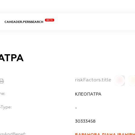
BETA
CAHEADER.PERSSEARCH
АТРА
riskFactors.title
0
0
me:
КЛЕОПАТРА
bType:
-
30333458
ersAndBenef:
БАРАНОВА ДІАНА ІВАНІВ