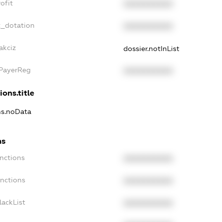
ofit
XXXXXXXXXX
t_dotation
XXXXXXXXXX
akciz
dossier.notInList
xPayerReg
XXXXXXXXXX
ions.title
ns.noData
ns
nctions
XXXXXXXXXX
anctions
XXXXXXXXXX
lackList
XXXXXXXXXX