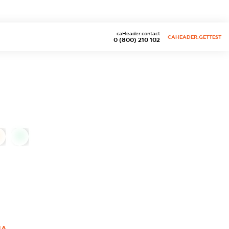
caHeader.contact
CAHEADER.GETTEST
0 (800) 210 102
0
НА