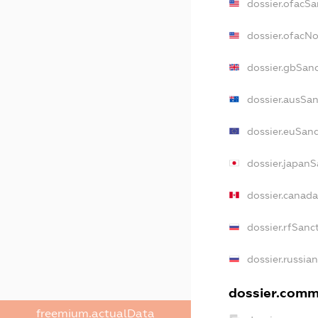
dossier.ofacSa
dossier.ofacN
dossier.gbSan
dossier.ausSan
dossier.euSanc
dossier.japanS
dossier.canad
dossier.rfSanc
dossier.russia
dossier.comme
freemium.actualData