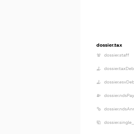
dossier.tax
dossier.staff
dossier.taxDeb
dossier.esvDe
dossier.ndsPay
dossier.ndsAn
dossier.single