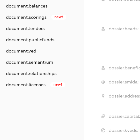
document.balances
document.scorings
new!
document.tenders
dossier.heads:
document.publicfunds
document.ved
document.semantrum
dossier.benefic
document.relationships
dossier.smida:
document.licenses
new!
dossier.addres
dossier.capital:
dossier.kveds: