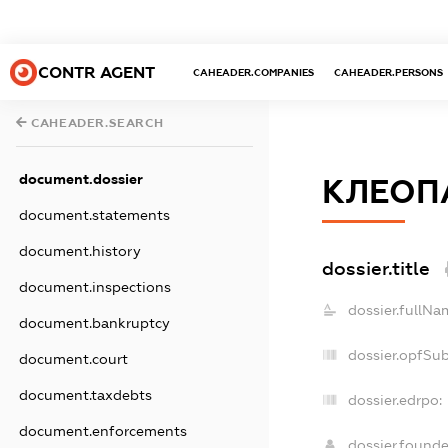
CONTR AGENT
CAHEADER.COMPANIES
CAHEADER.PERSONS
CAHEADER.SEARCH
document.dossier
КЛЕОП
document.statements
document.history
dossier.title
document.inspections
dossier.fullNa
document.bankruptcy
dossier.opfSu
document.court
document.taxdebts
dossier.edrpo:
document.enforcements
dossier.found