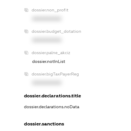
dossier.non_profit
XXXXXXXXXX
dossier.budget_dotation
XXXXXXXXXX
dossier.palne_akciz
dossier.notInList
dossier.bigTaxPayerReg
XXXXXXXXXX
dossier.declarations.title
dossier.declarations.noData
dossier.sanctions