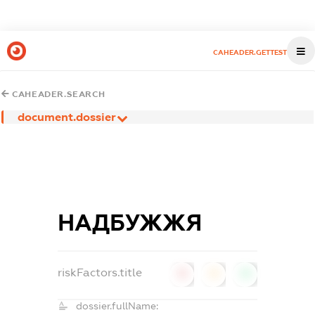
CAHEADER.GETTEST
CAHEADER.SEARCH
document.dossier
НАДБУЖЖЯ
riskFactors.title
0
0
0
dossier.fullName: