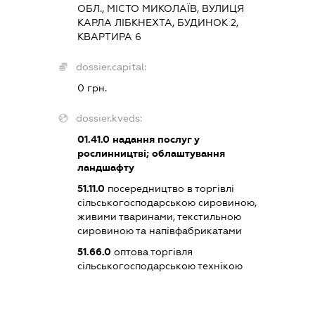
ОБЛ., МІСТО МИКОЛАЇВ, ВУЛИЦЯ
КАРЛА ЛІБКНЕХТА, БУДИНОК 2,
КВАРТИРА 6
dossier.capital:
0 грн.
dossier.kveds:
01.41.0
надання послуг у
рослинництві; облаштування
ландшафту
51.11.0
посередництво в торгівлі
сільськогосподарською сировиною,
живими тваринами, текстильною
сировиною та напівфабрикатами
51.66.0
оптова торгівля
сільськогосподарською технікою