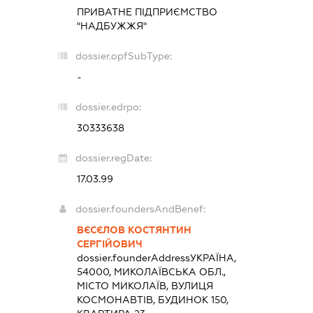
ПРИВАТНЕ ПІДПРИЄМСТВО
"НАДБУЖЖЯ"
dossier.opfSubType:
-
dossier.edrpo:
30333638
dossier.regDate:
17.03.99
dossier.foundersAndBenef:
ВЄСЄЛОВ КОСТЯНТИН
СЕРГІЙОВИЧ
dossier.founderAddress
УКРАЇНА,
54000, МИКОЛАЇВСЬКА ОБЛ.,
МІСТО МИКОЛАЇВ, ВУЛИЦЯ
КОСМОНАВТІВ, БУДИНОК 150,