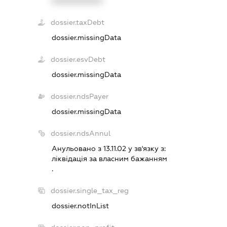
XXXXXXXXXX
dossier.taxDebt
dossier.missingData
dossier.esvDebt
dossier.missingData
dossier.ndsPayer
dossier.missingData
dossier.ndsAnnul
Анульовано з 13.11.02 у зв'язку з:
лiквiдацiя за власним бажанням
.
dossier.single_tax_reg
dossier.notInList