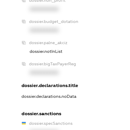
dossier.non_profit
XXXXXXXXXX
dossier.budget_dotation
XXXXXXXXXX
dossier.palne_akciz
dossier.notInList
dossier.bigTaxPayerReg
XXXXXXXXXX
dossier.declarations.title
dossier.declarations.noData
dossier.sanctions
dossier.specSanctions