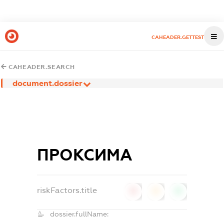
CAHEADER.GETTEST
CAHEADER.SEARCH
document.dossier
ПРОКСИМА
riskFactors.title
0
0
0
dossier.fullName: