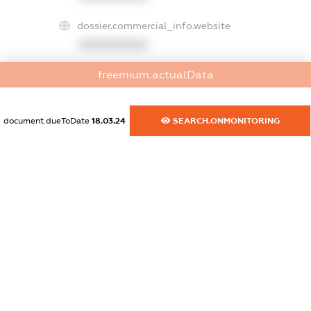
dossier.commercial_info.website
XXXXXXXXXX
freemium.actualData
dossier.commercial_info.activity
XXXXXXXXXX
document.dueToDate
18.03.24
SEARCH.ONMONITORING
freemium.exampleText_1
freemium.exampleText_2
freemium.anonymousPerSearch2
FREEMIUM.DETAILS
FREEMIUM.REGISTER