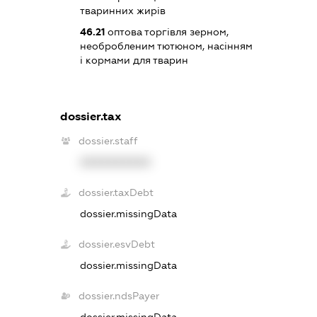
тваринних жирів
46.21
оптова торгівля зерном,
необробленим тютюном, насінням
і кормами для тварин
dossier.tax
dossier.staff
XXXXXXXXXX
dossier.taxDebt
dossier.missingData
dossier.esvDebt
dossier.missingData
dossier.ndsPayer
dossier.missingData