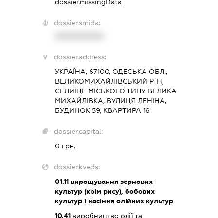
dossier.missingData
dossier.smida:
XXXXXXXXXX
dossier.address:
УКРАЇНА, 67100, ОДЕСЬКА ОБЛ.,
ВЕЛИКОМИХАЙЛІВСЬКИЙ Р-Н,
СЕЛИЩЕ МІСЬКОГО ТИПУ ВЕЛИКА
МИХАЙЛІВКА, ВУЛИЦЯ ЛЕНІНА,
БУДИНОК 59, КВАРТИРА 16
dossier.capital:
0 грн.
dossier.kveds:
01.11
вирощування зернових
культур (крім рису), бобових
культур і насіння олійних культур
10.41
виробництво олії та