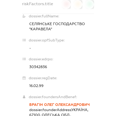
riskFactors.title
0
0
0
dossier.fullName:
СЕЛЯНСЬКЕ ГОСПОДАРСТВО
"КАРАВЕЛА"
dossier.opfSubType:
-
dossier.edrpo:
30342836
dossier.regDate:
16.02.99
dossier.foundersAndBenef:
БРАГІН ОЛЕГ ОЛЕКСАНДРОВИЧ
dossier.founderAddress
УКРАЇНА,
67100, ОДЕСЬКА ОБЛ.,