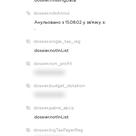
dossier.ndsAnnul
Анульовано з 15.08.02 у зв'язку з:
.
dossier.single_tax_reg
dossier.notInList
dossier.non_profit
XXXXXXXXXX
dossier.budget_dotation
XXXXXXXXXX
dossier.palne_akciz
dossier.notInList
dossier.bigTaxPayerReg