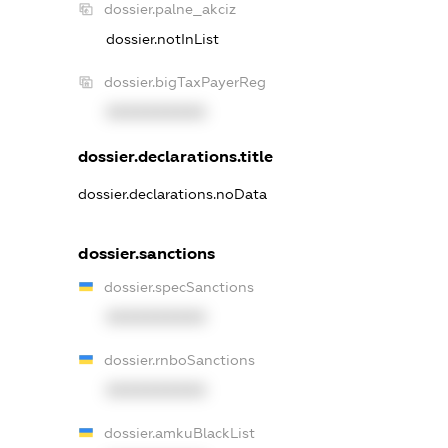
dossier.palne_akciz
dossier.notInList
dossier.bigTaxPayerReg
XXXXXXXXXX
dossier.declarations.title
dossier.declarations.noData
dossier.sanctions
dossier.specSanctions
XXXXXXXXXX
dossier.rnboSanctions
XXXXXXXXXX
dossier.amkuBlackList