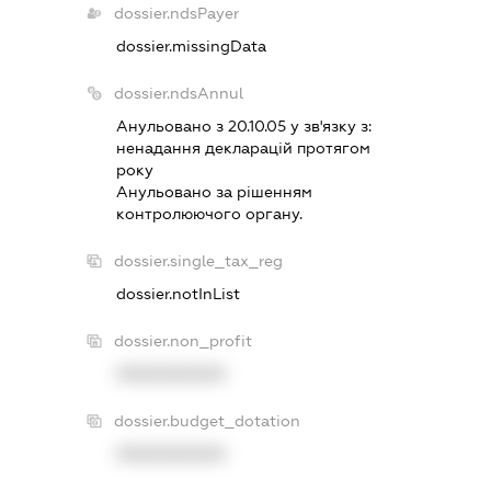
dossier.ndsPayer
dossier.missingData
dossier.ndsAnnul
Анульовано з 20.10.05 у зв'язку з:
ненадання декларацiй протягом
року
Анульовано за рiшенням
контролюючого органу.
dossier.single_tax_reg
dossier.notInList
dossier.non_profit
XXXXXXXXXX
dossier.budget_dotation
XXXXXXXXXX