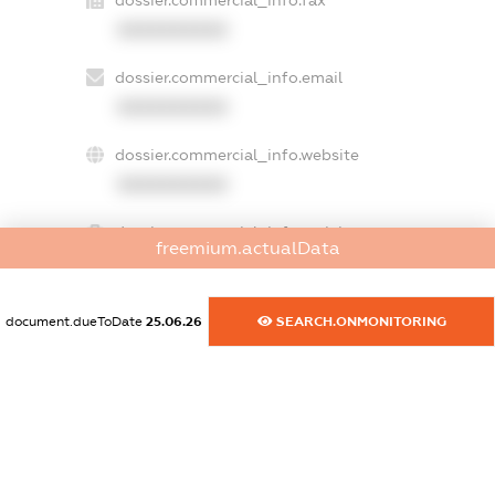
XXXXXXXXXX
dossier.commercial_info.email
XXXXXXXXXX
dossier.commercial_info.website
XXXXXXXXXX
dossier.commercial_info.activity
freemium.actualData
XXXXXXXXXX
document.dueToDate
25.06.26
SEARCH.ONMONITORING
freemium.exampleText_1
freemium.exampleText_2
freemium.anonymousPerSearch2
FREEMIUM.DETAILS
FREEMIUM.REGISTER