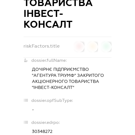
ТОВАРИСТВА
ІНВЕСТ-
КОНСАЛТ
riskFactors.title
0
0
0
dossier.fullName:
ДОЧІРНЄ ПІДПРИЄМСТВО
"АГЕНТУРА ТРІУМФ" ЗАКРИТОГО
АКЦІОНЕРНОГО ТОВАРИСТВА
"ІНВЕСТ-КОНСАЛТ"
dossier.opfSubType:
-
dossier.edrpo:
30348272