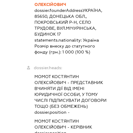
ОЛЕКСІЙОВИЧ
dossier.founderAddress
УКРАЇНА,
85650, ДОНЕЦЬКА ОБЛ.,
ПОКРОВСЬКИЙ Р-Н, СЕЛО
ТРУДОВЕ, ВУЛ.МІЧУРІНСЬКА,
БУДИНОК 17
statements.nationality:
Україна
Розмір внеску до статутного
фонду (грн.):
1 000
(100 %)
dossier.heads:
МОМОТ КОСТЯНТИН
ОЛЕКСІЙОВИЧ
-
ПРЕДСТАВНИК
ВЧИНЯТИ ДІЇ ВІД ІМЕНІ
ЮРИДИЧНОЇ ОСОБИ, У ТОМУ
ЧИСЛІ ПІДПИСУВАТИ ДОГОВОРИ
ТОЩО (БЕЗ ОБМЕЖЕНЬ)
dossier.position -
МОМОТ КОСТЯНТИН
ОЛЕКСІЙОВИЧ
-
КЕРІВНИК