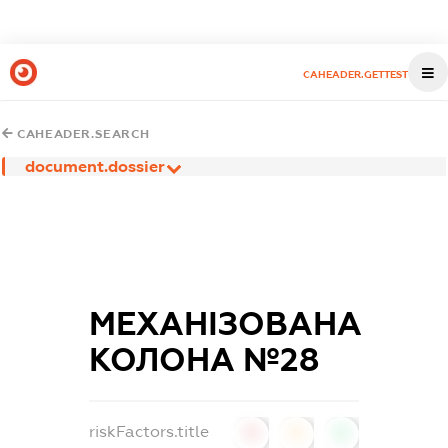
CAHEADER.GETTEST
CAHEADER.SEARCH
document.dossier
МЕХАНІЗОВАНА
КОЛОНА №28
riskFactors.title
0
0
0