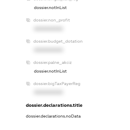
dossier.notInList
dossier.non_profit
XXXXXXXXXX
dossier.budget_dotation
XXXXXXXXXX
dossier.palne_akciz
dossier.notInList
dossier.bigTaxPayerReg
XXXXXXXXXX
dossier.declarations.title
dossier.declarations.noData