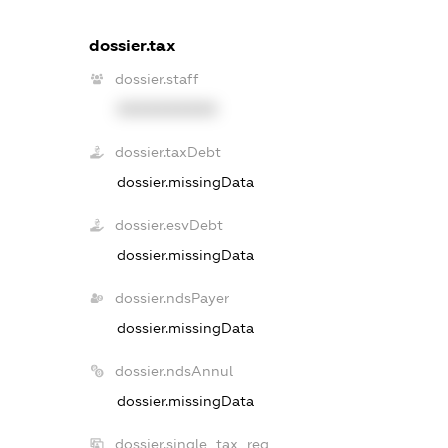
dossier.tax
dossier.staff
XXXXXXXXXX
dossier.taxDebt
dossier.missingData
dossier.esvDebt
dossier.missingData
dossier.ndsPayer
dossier.missingData
dossier.ndsAnnul
dossier.missingData
dossier.single_tax_reg