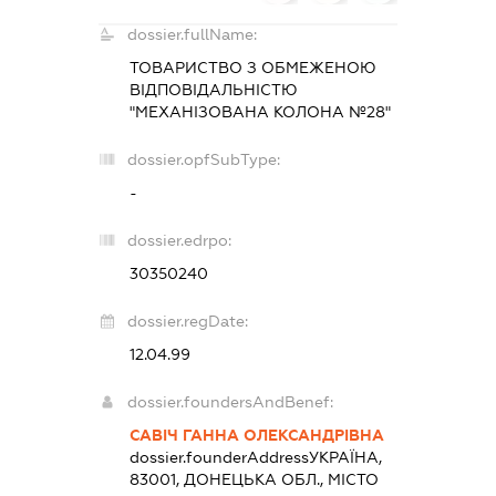
dossier.fullName:
ТОВАРИСТВО З ОБМЕЖЕНОЮ
ВІДПОВІДАЛЬНІСТЮ
"МЕХАНІЗОВАНА КОЛОНА №28"
dossier.opfSubType:
-
dossier.edrpo:
30350240
dossier.regDate:
12.04.99
dossier.foundersAndBenef:
САВІЧ ГАННА ОЛЕКСАНДРІВНА
dossier.founderAddress
УКРАЇНА,
83001, ДОНЕЦЬКА ОБЛ., МІСТО