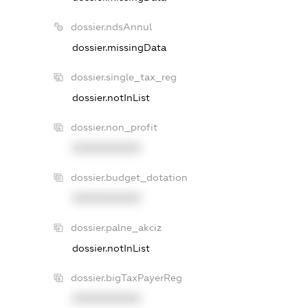
dossier.ndsAnnul
dossier.missingData
dossier.single_tax_reg
dossier.notInList
dossier.non_profit
XXXXXXXXXX
dossier.budget_dotation
XXXXXXXXXX
dossier.palne_akciz
dossier.notInList
dossier.bigTaxPayerReg
XXXXXXXXXX