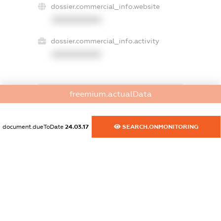
dossier.commercial_info.website
XXXXXXXXXX
dossier.commercial_info.activity
XXXXXXXXXX
freemium.actualData
freemium.exampleText_1
freemium.exampleText_2
freemium.anonymousPerSearch2
document.dueToDate
24.03.17
SEARCH.ONMONITORING
FREEMIUM.DETAILS
FREEMIUM.REGISTER