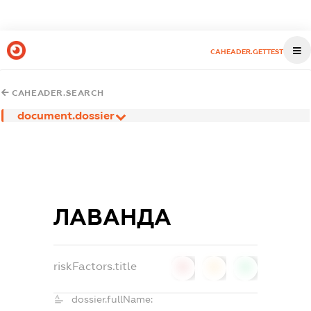
CAHEADER.GETTEST
CAHEADER.SEARCH
document.dossier
ЛАВАНДА
riskFactors.title
0
0
0
dossier.fullName: