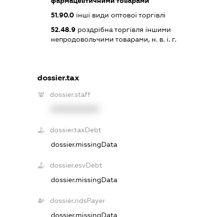
фармацевтичними товарами
51.90.0
інші види оптової торгівлі
52.48.9
роздрібна торгівля іншими
непродовольчими товарами, н. в. і. г.
dossier.tax
dossier.staff
XXXXXXXXXX
dossier.taxDebt
dossier.missingData
dossier.esvDebt
dossier.missingData
dossier.ndsPayer
dossier.missingData