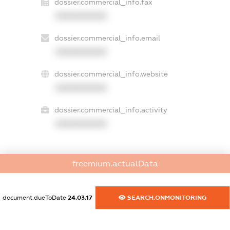
dossier.commercial_info.fax
XXXXXXXXXX
dossier.commercial_info.email
XXXXXXXXXX
dossier.commercial_info.website
XXXXXXXXXX
dossier.commercial_info.activity
XXXXXXXXXX
freemium.actualData
freemium.exampleText_1
freemium.exampleText_2
freemium.anonymousPerSearch2
document.dueToDate
24.03.17
SEARCH.ONMONITORING
FREEMIUM.DETAILS
FREEMIUM.REGISTER