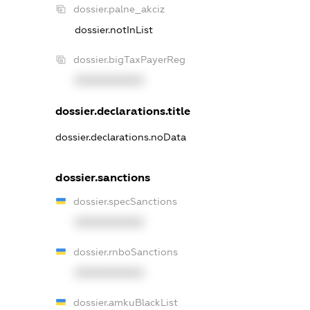
dossier.palne_akciz
dossier.notInList
dossier.bigTaxPayerReg
XXXXXXXXXX
dossier.declarations.title
dossier.declarations.noData
dossier.sanctions
dossier.specSanctions
XXXXXXXXXX
dossier.rnboSanctions
XXXXXXXXXX
dossier.amkuBlackList