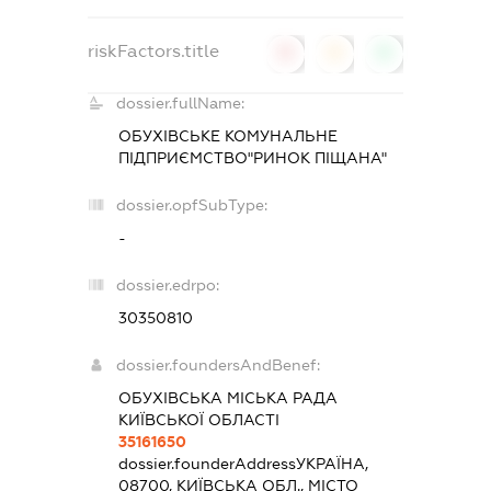
riskFactors.title
0
0
0
dossier.fullName:
ОБУХІВСЬКЕ КОМУНАЛЬНЕ
ПІДПРИЄМСТВО"РИНОК ПІЩАНА"
dossier.opfSubType:
-
dossier.edrpo:
30350810
dossier.foundersAndBenef:
ОБУХІВСЬКА МІСЬКА РАДА
КИЇВСЬКОЇ ОБЛАСТІ
35161650
dossier.founderAddress
УКРАЇНА,
08700, КИЇВСЬКА ОБЛ., МІСТО