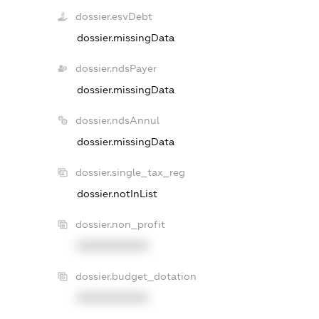
dossier.esvDebt
dossier.missingData
dossier.ndsPayer
dossier.missingData
dossier.ndsAnnul
dossier.missingData
dossier.single_tax_reg
dossier.notInList
dossier.non_profit
XXXXXXXXXX
dossier.budget_dotation
XXXXXXXXXX