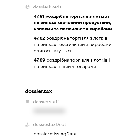
dossier.kveds:
47.81
роздрібна торгівля з лотків і
на ринках харчовими продуктами,
напоями та тютюновими виробами
47.82
роздрібна торгівля з лотків і
на ринках текстильними виробами,
одягом і взуттям
47.89
роздрібна торгівля з лотків і
на ринках іншими товарами
dossier.tax
dossier.staff
XXXXXXXXXX
dossier.taxDebt
dossier.missingData