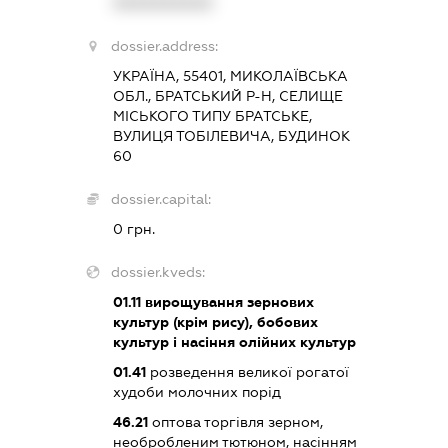
XXXXXXXXXX
dossier.address:
УКРАЇНА, 55401, МИКОЛАЇВСЬКА
ОБЛ., БРАТСЬКИЙ Р-Н, СЕЛИЩЕ
МІСЬКОГО ТИПУ БРАТСЬКЕ,
ВУЛИЦЯ ТОБІЛЕВИЧА, БУДИНОК
60
dossier.capital:
0 грн.
dossier.kveds:
01.11
вирощування зернових
культур (крім рису), бобових
культур і насіння олійних культур
01.41
розведення великої рогатої
худоби молочних порід
46.21
оптова торгівля зерном,
необробленим тютюном, насінням