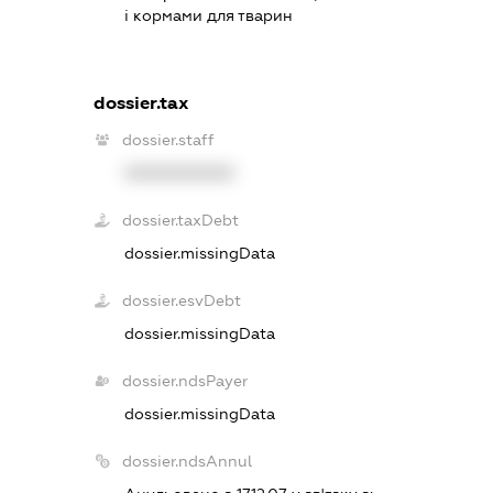
і кормами для тварин
dossier.tax
dossier.staff
XXXXXXXXXX
dossier.taxDebt
dossier.missingData
dossier.esvDebt
dossier.missingData
dossier.ndsPayer
dossier.missingData
dossier.ndsAnnul