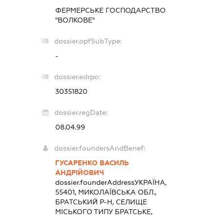
ФЕРМЕРСЬКЕ ГОСПОДАРСТВО
"ВОЛКОВЕ"
dossier.opfSubType:
-
dossier.edrpo:
30351820
dossier.regDate:
08.04.99
dossier.foundersAndBenef:
ГУСАРЕНКО ВАСИЛЬ
АНДРІЙОВИЧ
dossier.founderAddress
УКРАЇНА,
55401, МИКОЛАЇВСЬКА ОБЛ.,
БРАТСЬКИЙ Р-Н, СЕЛИЩЕ
МІСЬКОГО ТИПУ БРАТСЬКЕ,