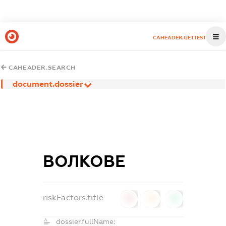
CAHEADER.GETTEST
CAHEADER.SEARCH
document.dossier
ВОЛКОВЕ
riskFactors.title
0
0
0
dossier.fullName: