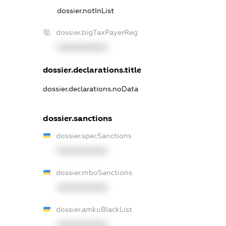
dossier.notInList
dossier.bigTaxPayerReg
XXXXXXXXXX
dossier.declarations.title
dossier.declarations.noData
dossier.sanctions
dossier.specSanctions
XXXXXXXXXX
dossier.rnboSanctions
XXXXXXXXXX
dossier.amkuBlackList
XXXXXXXXXX