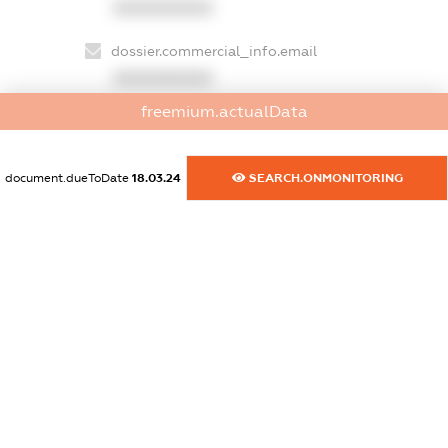
XXXXXXXXXX
dossier.commercial_info.email
XXXXXXXXXX
freemium.actualData
dossier.commercial_info.website
XXXXXXXXXX
document.dueToDate
18.03.24
SEARCH.ONMONITORING
dossier.commercial_info.activity
XXXXXXXXXX
freemium.exampleText_1
freemium.exampleText_2
freemium.anonymousPerSearch2
FREEMIUM.DETAILS
FREEMIUM.REGISTER