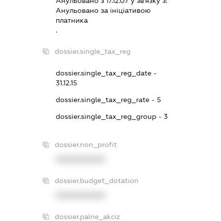
Анульовано з 17.12.07 у зв'язку з:
Анульовано за iнiцiативою
платника
.
dossier.single_tax_reg
dossier.single_tax_reg_date -
31.12.15
dossier.single_tax_reg_rate - 5
dossier.single_tax_reg_group - 3
dossier.non_profit
XXXXXXXXXX
dossier.budget_dotation
XXXXXXXXXX
dossier.palne_akciz