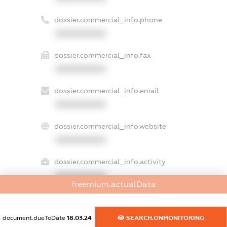
dossier.commercial_info.phone
XXXXXXXXXX
dossier.commercial_info.fax
XXXXXXXXXX
dossier.commercial_info.email
XXXXXXXXXX
dossier.commercial_info.website
XXXXXXXXXX
dossier.commercial_info.activity
XXXXXXXXXX
freemium.actualData
document.dueToDate
18.03.24
SEARCH.ONMONITORING
freemium.exampleText_1