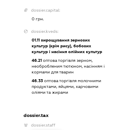
dossier.capital:
0 грн.
dossier.kveds:
01.11
вирощування зернових
культур (крім рису), бобових
культур і насіння олійних культур
46.21
оптова торгівля зерном,
необробленим тютюном, насінням і
кормами для тварин
46.33
оптова торгівля молочними
продуктами, яйцями, харчовими
оліями та жирами
dossier.tax
dossier.staff