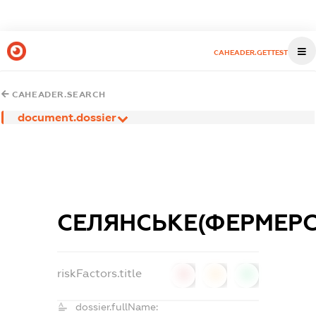
CAHEADER.GETTEST
CAHEADER.SEARCH
document.dossier
СЕЛЯНСЬКЕ(ФЕРМЕРС
riskFactors.title
0
0
0
dossier.fullName: