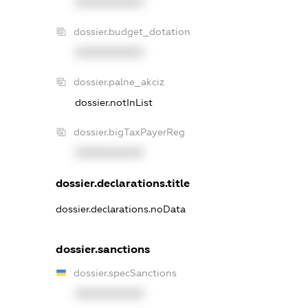
XXXXXXXXXX
dossier.budget_dotation
XXXXXXXXXX
dossier.palne_akciz
dossier.notInList
dossier.bigTaxPayerReg
XXXXXXXXXX
dossier.declarations.title
dossier.declarations.noData
dossier.sanctions
dossier.specSanctions
XXXXXXXXXX