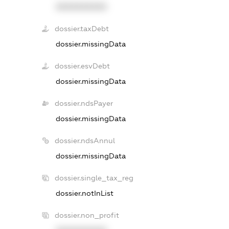
XXXXXXXXXX
dossier.taxDebt
dossier.missingData
dossier.esvDebt
dossier.missingData
dossier.ndsPayer
dossier.missingData
dossier.ndsAnnul
dossier.missingData
dossier.single_tax_reg
dossier.notInList
dossier.non_profit