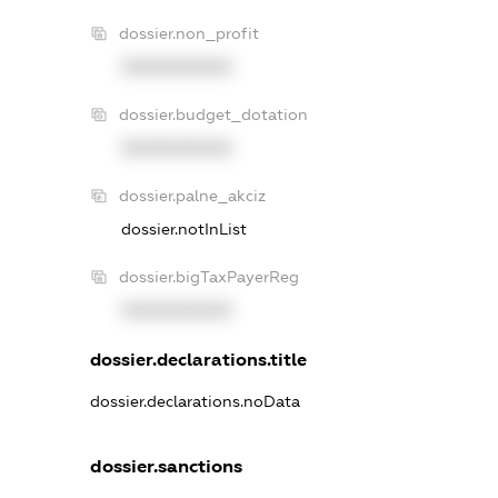
dossier.non_profit
XXXXXXXXXX
dossier.budget_dotation
XXXXXXXXXX
dossier.palne_akciz
dossier.notInList
dossier.bigTaxPayerReg
XXXXXXXXXX
dossier.declarations.title
dossier.declarations.noData
dossier.sanctions