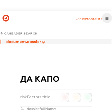
CAHEADER.GETTEST
CAHEADER.SEARCH
document.dossier
ДА КАПО
riskFactors.title
0
0
0
dossier.fullName: