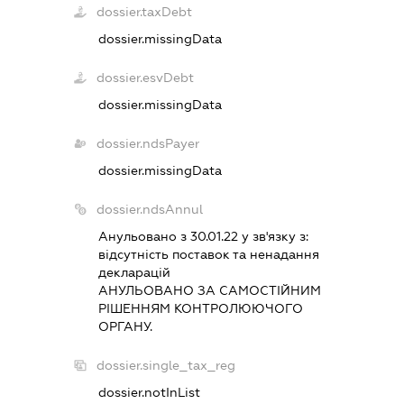
dossier.taxDebt
dossier.missingData
dossier.esvDebt
dossier.missingData
dossier.ndsPayer
dossier.missingData
dossier.ndsAnnul
Анульовано з 30.01.22 у зв'язку з:
вiдсутнiсть поставок та ненадання
декларацiй
АНУЛЬОВАНО ЗА САМОСТIЙНИМ
РIШЕННЯМ КОНТРОЛЮЮЧОГО
ОРГАНУ.
dossier.single_tax_reg
dossier.notInList