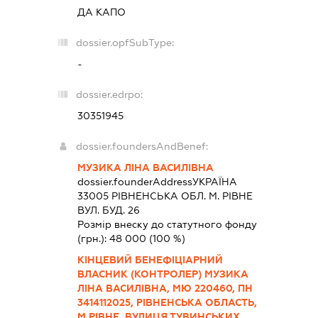
ДА КАПО
dossier.opfSubType:
-
dossier.edrpo:
30351945
dossier.foundersAndBenef:
МУЗИКА ЛІНА ВАСИЛІВНА
dossier.founderAddress
УКРАЇНА
33005 РIВНЕНСЬКА ОБЛ. М. РІВНЕ
ВУЛ. БУД. 26
Розмір внеску до статутного фонду
(грн.):
48 000
(100 %)
КІНЦЕВИЙ БЕНЕФІЦІАРНИЙ
ВЛАСНИК (КОНТРОЛЕР) МУЗИКА
ЛІНА ВАСИЛІВНА, МЮ 220460, ПН
3414112025, РІВНЕНСЬКА ОБЛАСТЬ,
М.РІВНЕ, ВУЛИЦЯ ТУВИНСЬКИХ