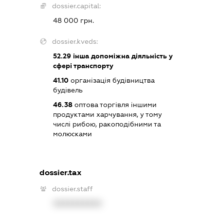
dossier.capital:
48 000 грн.
dossier.kveds:
52.29
інша допоміжна діяльність у
сфері транспорту
41.10
організація будівництва
будівель
46.38
оптова торгівля іншими
продуктами харчування, у тому
числі рибою, ракоподібними та
молюсками
dossier.tax
dossier.staff
XXXXXXXXXX