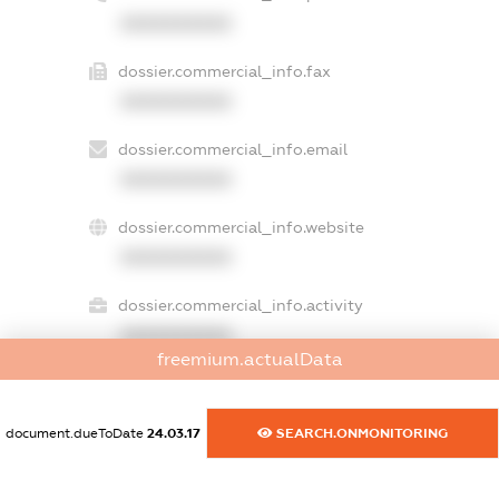
XXXXXXXXXX
dossier.commercial_info.fax
XXXXXXXXXX
dossier.commercial_info.email
XXXXXXXXXX
dossier.commercial_info.website
XXXXXXXXXX
dossier.commercial_info.activity
XXXXXXXXXX
freemium.actualData
freemium.exampleText_1
document.dueToDate
24.03.17
SEARCH.ONMONITORING
freemium.exampleText_2
freemium.anonymousPerSearch2