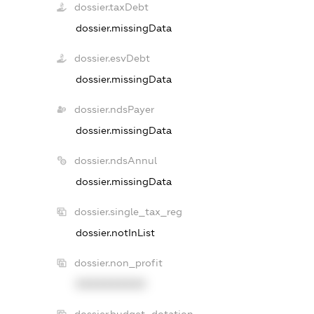
dossier.taxDebt
dossier.missingData
dossier.esvDebt
dossier.missingData
dossier.ndsPayer
dossier.missingData
dossier.ndsAnnul
dossier.missingData
dossier.single_tax_reg
dossier.notInList
dossier.non_profit
XXXXXXXXXX