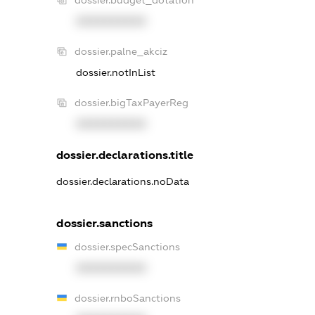
dossier.budget_dotation
XXXXXXXXXX
dossier.palne_akciz
dossier.notInList
dossier.bigTaxPayerReg
XXXXXXXXXX
dossier.declarations.title
dossier.declarations.noData
dossier.sanctions
dossier.specSanctions
XXXXXXXXXX
dossier.rnboSanctions