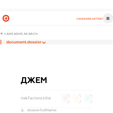
CAHEADER.GETTEST
CAHEADER.SEARCH
document.dossier
ДЖЕМ
riskFactors.title
0
0
0
dossier.fullName: