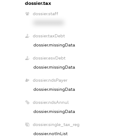
dossier.tax
dossier.staff
XXXXXXXXXX
dossier.taxDebt
dossier.missingData
dossier.esvDebt
dossier.missingData
dossier.ndsPayer
dossier.missingData
dossier.ndsAnnul
dossier.missingData
dossier.single_tax_reg
dossier.notInList