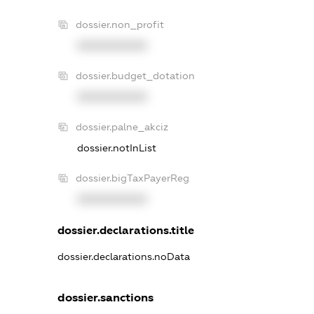
dossier.non_profit
XXXXXXXXXX
dossier.budget_dotation
XXXXXXXXXX
dossier.palne_akciz
dossier.notInList
dossier.bigTaxPayerReg
XXXXXXXXXX
dossier.declarations.title
dossier.declarations.noData
dossier.sanctions