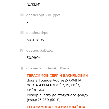
"ДЖЕМ"
dossier.opfSubType:
-
dossier.edrpo:
30362805
dossier.regDate:
30.09.04
dossier.foundersAndBenef:
ГЕРАСИМОВ СЕРГІЙ ВАСИЛЬОВИЧ
dossier.founderAddress
УКРАЇНА,
000, А.АХМАТОВОЇ, 3, 19, КИЇВ,
КИЇВСЬКА
Розмір внеску до статутного фонду
(грн.):
23 250
(50 %)
ГЕРАСИМОВА ЗОЯ МИКОЛАЇВНА