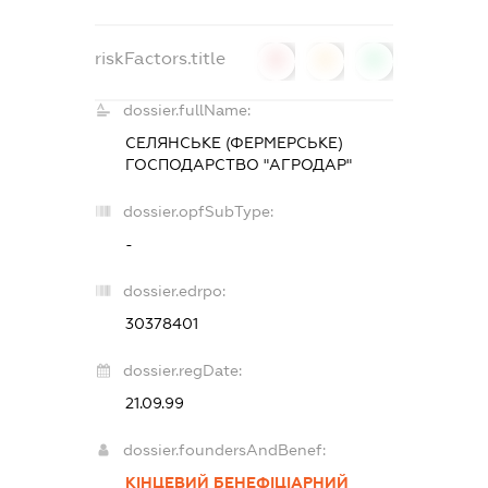
riskFactors.title
0
0
0
dossier.fullName:
СЕЛЯНСЬКЕ (ФЕРМЕРСЬКЕ)
ГОСПОДАРСТВО "АГРОДАР"
dossier.opfSubType:
-
dossier.edrpo:
30378401
dossier.regDate:
21.09.99
dossier.foundersAndBenef:
КІНЦЕВИЙ БЕНЕФІЦІАРНИЙ