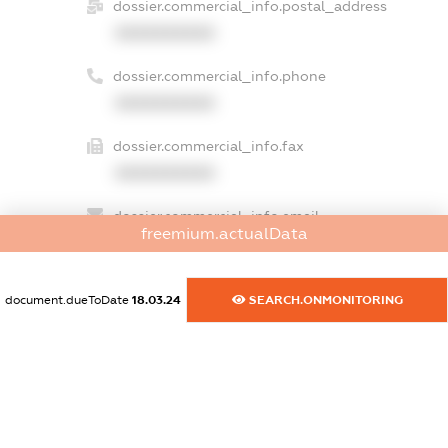
dossier.commercial_info.postal_address
XXXXXXXXXX
dossier.commercial_info.phone
XXXXXXXXXX
dossier.commercial_info.fax
XXXXXXXXXX
dossier.commercial_info.email
freemium.actualData
XXXXXXXXXX
dossier.commercial_info.website
document.dueToDate
18.03.24
SEARCH.ONMONITORING
XXXXXXXXXX
dossier.commercial_info.activity
XXXXXXXXXX