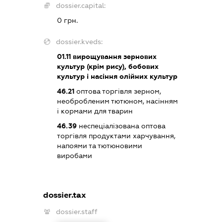
dossier.capital:
0 грн.
dossier.kveds:
01.11
вирощування зернових
культур (крім рису), бобових
культур і насіння олійних культур
46.21
оптова торгівля зерном,
необробленим тютюном, насінням
і кормами для тварин
46.39
неспеціалізована оптова
торгівля продуктами харчування,
напоями та тютюновими
виробами
dossier.tax
dossier.staff