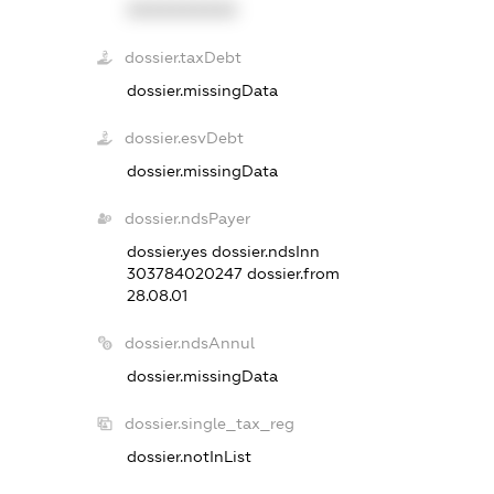
XXXXXXXXXX
dossier.taxDebt
dossier.missingData
dossier.esvDebt
dossier.missingData
dossier.ndsPayer
dossier.yes
dossier.ndsInn
303784020247
dossier.from
28.08.01
dossier.ndsAnnul
dossier.missingData
dossier.single_tax_reg
dossier.notInList