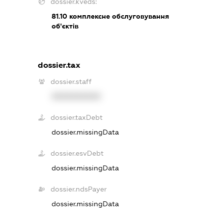
dossier.kveds:
81.10
комплексне обслуговування
об'єктів
dossier.tax
dossier.staff
XXXXXXXXXX
dossier.taxDebt
dossier.missingData
dossier.esvDebt
dossier.missingData
dossier.ndsPayer
dossier.missingData