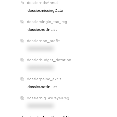
dossier.ndsAnnul
dossier.missingData
dossier.single_tax_reg
dossier.notInList
dossier.non_profit
XXXXXXXXXX
dossier.budget_dotation
XXXXXXXXXX
dossier.palne_akciz
dossier.notInList
dossier.bigTaxPayerReg
XXXXXXXXXX