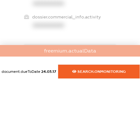
XXXXXXXXXX
dossier.commercial_info.activity
XXXXXXXXXX
freemium.actualData
freemium.exampleText_1
freemium.exampleText_2
freemium.anonymousPerSearch2
document.dueToDate
24.03.17
SEARCH.ONMONITORING
FREEMIUM.DETAILS
FREEMIUM.REGISTER