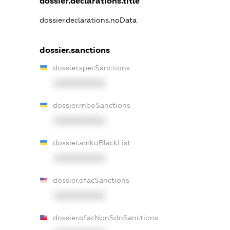
dossier.declarations.title
dossier.declarations.noData
dossier.sanctions
dossier.specSanctions
XXXXXXXXXX
dossier.rnboSanctions
XXXXXXXXXX
dossier.amkuBlackList
XXXXXXXXXX
dossier.ofacSanctions
XXXXXXXXXX
dossier.ofacNonSdnSanctions