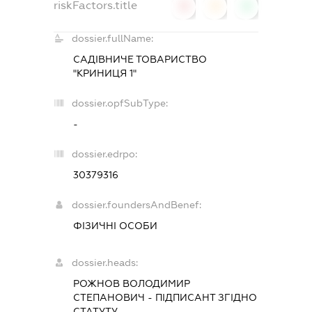
riskFactors.title
0
0
0
dossier.fullName:
САДІВНИЧЕ ТОВАРИСТВО
"КРИНИЦЯ 1"
dossier.opfSubType:
-
dossier.edrpo:
30379316
dossier.foundersAndBenef:
ФІЗИЧНІ ОСОБИ
dossier.heads:
РОЖНОВ ВОЛОДИМИР
СТЕПАНОВИЧ
-
ПІДПИСАНТ
ЗГІДНО
СТАТУТУ