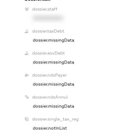
dossier.staff
XXXXXXXXXX
dossier.taxDebt
dossier.missingData
dossier.esvDebt
dossier.missingData
dossier.ndsPayer
dossier.missingData
dossier.ndsAnnul
dossier.missingData
dossier.single_tax_reg
dossier.notInList