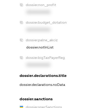
dossier.non_profit
XXXXXXXXXX
dossier.budget_dotation
XXXXXXXXXX
dossier.palne_akciz
dossier.notInList
dossier.bigTaxPayerReg
XXXXXXXXXX
dossier.declarations.title
dossier.declarations.noData
dossier.sanctions
dossier.specSanctions