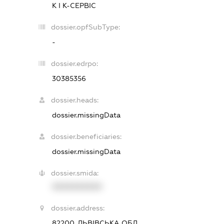
К І К-СЕРВІС
dossier.opfSubType:
-
dossier.edrpo:
30385356
dossier.heads:
dossier.missingData
dossier.beneficiaries:
dossier.missingData
dossier.smida:
XXXXXXXXXX
dossier.address:
82200, ЛЬВІВСЬКА ОБЛ.,