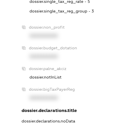
dossier.single_tax_reg_rate - 5
dossier.single_tax_reg_group - 3
dossier.non_profit
XXXXXXXXXX
dossier.budget_dotation
XXXXXXXXXX
dossier.palne_akciz
dossier.notInList
dossier.bigTaxPayerReg
XXXXXXXXXX
dossier.declarations.title
dossier.declarations.noData