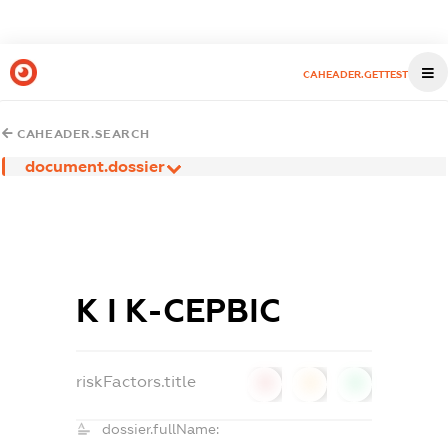
CAHEADER.GETTEST
CAHEADER.SEARCH
document.dossier
К І К-СЕРВІС
riskFactors.title
0
0
0
dossier.fullName: