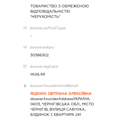
ТОВАРИСТВО З ОБМЕЖЕНОЮ
ВІДПОВІДАЛЬНІСТЮ
"НЕРУХОМІСТЬ"
dossier.opfSubType:
-
dossier.edrpo:
30386302
dossier.regDate:
14.06.99
dossier.foundersAndBenef:
ЯЦЕНКО СВІТЛАНА ОЛЕКСІЇВНА
dossier.founderAddress
УКРАЇНА,
14013, ЧЕРНІГІВСЬКА ОБЛ., МІСТО
ЧЕРНІГІВ, ВУЛИЦЯ САВЧУКА,
БУДИНОК 7, КВАРТИРА 241