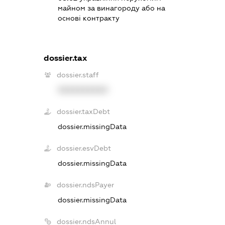
майном за винагороду або на
основі контракту
dossier.tax
dossier.staff
XXXXXXXXXX
dossier.taxDebt
dossier.missingData
dossier.esvDebt
dossier.missingData
dossier.ndsPayer
dossier.missingData
dossier.ndsAnnul