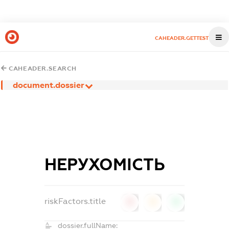
CAHEADER.GETTEST
CAHEADER.SEARCH
document.dossier
НЕРУХОМІСТЬ
riskFactors.title
0
0
0
dossier.fullName: