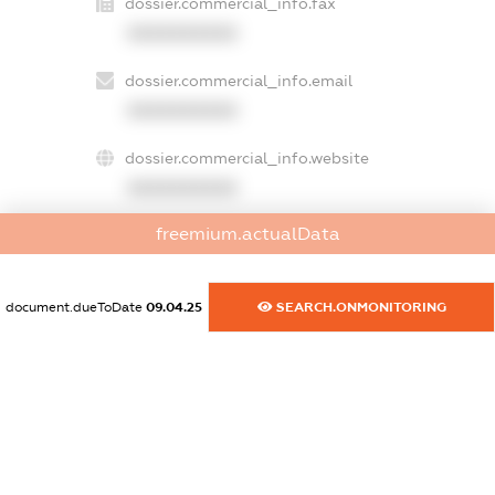
dossier.commercial_info.fax
XXXXXXXXXX
dossier.commercial_info.email
XXXXXXXXXX
dossier.commercial_info.website
XXXXXXXXXX
freemium.actualData
dossier.commercial_info.activity
XXXXXXXXXX
document.dueToDate
09.04.25
SEARCH.ONMONITORING
freemium.exampleText_1
freemium.exampleText_2
freemium.anonymousPerSearch2
FREEMIUM.DETAILS
FREEMIUM.REGISTER