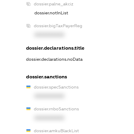
dossier.palne_akciz
dossier.notInList
dossier.bigTaxPayerReg
XXXXXXXXXX
dossier.declarations.title
dossier.declarations.noData
dossier.sanctions
dossier.specSanctions
XXXXXXXXXX
dossier.rnboSanctions
XXXXXXXXXX
dossier.amkuBlackList