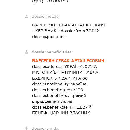
(грн.):
170
(100 %)
dossier.heads:
БАРСЕГЯН СЕВАК АРТАШЕСОВИЧ
-
КЕРІВНИК
- dossier.from 30.11.12
dossier.position -
dossier.beneficiaries:
БАРСЕГЯН СЕВАК АРТАШЕСОВИЧ
dossier.address:
УКРАЇНА, 02152,
МІСТО КИЇВ, ПР.ТИЧИНИ ПАВЛА,
БУДИНОК 5, КВАРТИРА 88
dossier.nationality:
Україна
dossier.benefInterest:
100
dossier.benefType:
Прямий
вирішальний вплив
dossier.benefRole:
КІНЦЕВИЙ
БЕНЕФІЦІАРНИЙ ВЛАСНИК
dossier.smida: