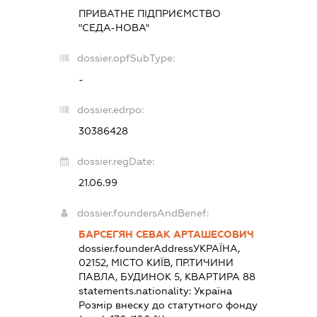
ПРИВАТНЕ ПІДПРИЄМСТВО
"СЕДА-НОВА"
dossier.opfSubType:
-
dossier.edrpo:
30386428
dossier.regDate:
21.06.99
dossier.foundersAndBenef:
БАРСЕГЯН СЕВАК АРТАШЕСОВИЧ
dossier.founderAddress
УКРАЇНА,
02152, МІСТО КИЇВ, ПР.ТИЧИНИ
ПАВЛА, БУДИНОК 5, КВАРТИРА 88
statements.nationality:
Україна
Розмір внеску до статутного фонду