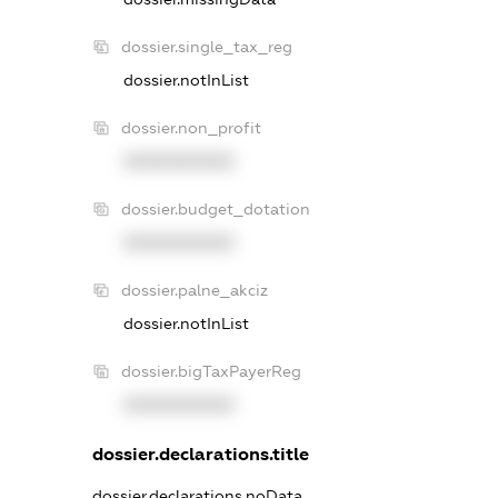
dossier.single_tax_reg
dossier.notInList
dossier.non_profit
XXXXXXXXXX
dossier.budget_dotation
XXXXXXXXXX
dossier.palne_akciz
dossier.notInList
dossier.bigTaxPayerReg
XXXXXXXXXX
dossier.declarations.title
dossier.declarations.noData