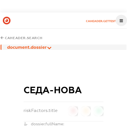
CAHEADER.GETTEST
CAHEADER.SEARCH
document.dossier
СЕДА-НОВА
riskFactors.title
0
0
0
dossier.fullName: